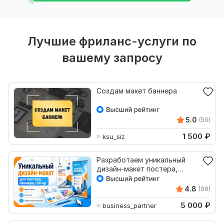
Лучшие фриланс-услуги по
вашему запросу
Создам макет баннера
5.0
(50)
1 500
₽
ksu_siz
Разработаем уникальный
дизайн-макет постера,
баннера, roll-up
4.8
(98)
5 000
₽
business_partner