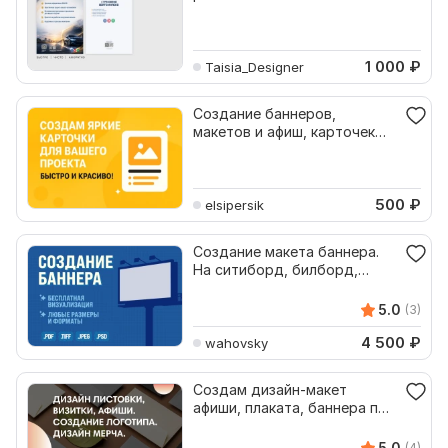
понятным дизайном
1 000
₽
Taisia_Designer
Создание баннеров,
макетов и афиш, карточек
товаров под любые задачи
500
₽
elsipersik
Создание макета баннера.
На ситиборд, билборд,
фасад
5.0
(3)
4 500
₽
wahovsky
Создам дизайн-макет
афиши, плаката, баннера по
вашим предпочтениям
5.0
(4)