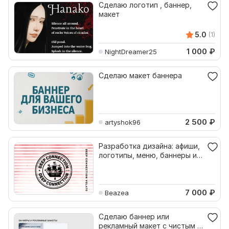
Сделаю логотип , баннер,
макет
5.0
(1)
1 000
₽
NightDreamer25
Сделаю макет баннера
2 500
₽
artyshok96
Разработка дизайна: афиши,
логотипы, меню, баннеры и
другие макеты
7 000
₽
Beazea
Сделаю баннер или
рекламный макет с чистым и