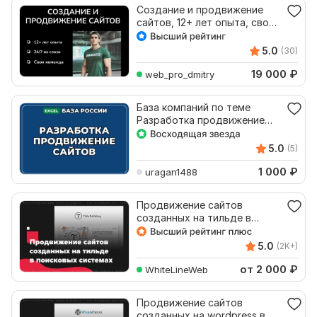
Создание и продвижение
сайтов, 12+ лет опыта, своя
команда
5.0
(30)
19 000
₽
web_pro_dmitry
База компаний по теме
Разработка продвижение
сайтов в России
5.0
(5)
1 000
₽
uragan1488
Продвижение сайтов
созданных на тильде в
поисковых системах
5.0
(2K+)
от 2 000
₽
WhiteLineWeb
Продвижение сайтов
созданных на wordpress в