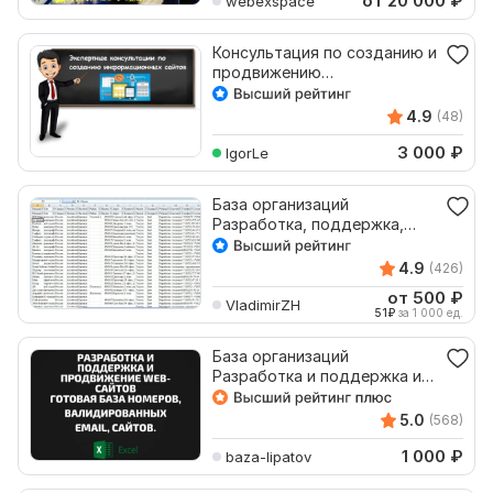
от 20 000
₽
webexspace
Консультация по созданию и
продвижению
информационных сайтов
4.9
(48)
3 000
₽
IgorLe
База организаций
Разработка, поддержка,
продвижение web-сайтов
4.9
(426)
от 500
₽
VladimirZH
51
₽
за 1 000 ед.
База организаций
Разработка и поддержка и
продвижение web-сайтов
Email
5.0
(568)
1 000
₽
baza-lipatov