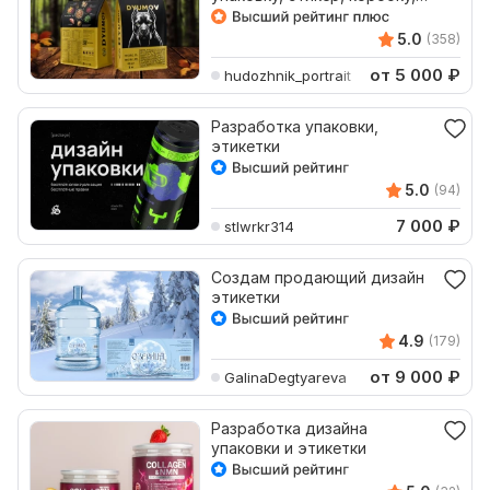
наклейку, бирку
5.0
(358)
от 5 000
₽
hudozhnik_portrait
Разработка упаковки,
этикетки
5.0
(94)
7 000
₽
stlwrkr314
Создам продающий дизайн
этикетки
4.9
(179)
от 9 000
₽
GalinaDegtyareva
Разработка дизайна
упаковки и этикетки