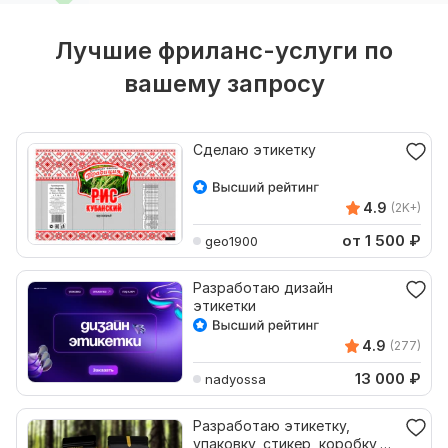
Лучшие фриланс-услуги по
вашему запросу
Сделаю этикетку
4.9
(2K+)
от 1 500
₽
geo1900
Разработаю дизайн
этикетки
4.9
(277)
13 000
₽
nadyossa
Разработаю этикетку,
упаковку, стикер, коробку,