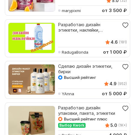
5.0
(32)
от 3 500
₽
marypixmi
Разработаю дизайн
этикетки, наклейки,
вкладыша
4.6
(181)
от 1 000
₽
RadugaBonda
Сделаю дизайн этикетки,
бирки
4.9
(952)
от 5 000
₽
YAnna
Разработаю дизайн
упаковки, пакета, этикетки
5.0
Выбор Kwork
(1K+)