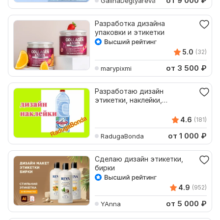
от 9 000
₽
GalinaDegtyareva
Разработка дизайна
упаковки и этикетки
5.0
(32)
от 3 500
₽
marypixmi
Разработаю дизайн
этикетки, наклейки,
вкладыша
4.6
(181)
от 1 000
₽
RadugaBonda
Сделаю дизайн этикетки,
бирки
4.9
(952)
от 5 000
₽
YAnna