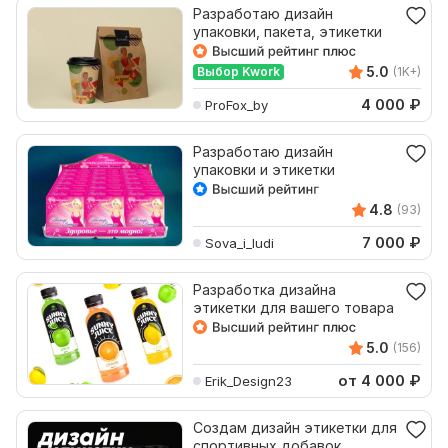
Разработаю дизайн
упаковки, пакета, этикетки
5.0
Выбор Kwork
(1K+)
4 000
₽
ProFox_by
Разработаю дизайн
упаковки и этикетки
4.8
(93)
7 000
₽
Sova_i_ludi
Разработка дизайна
этикетки для вашего товара
5.0
(156)
от 4 000
₽
Erik_Design23
Создам дизайн этикетки для
спортивных добавок