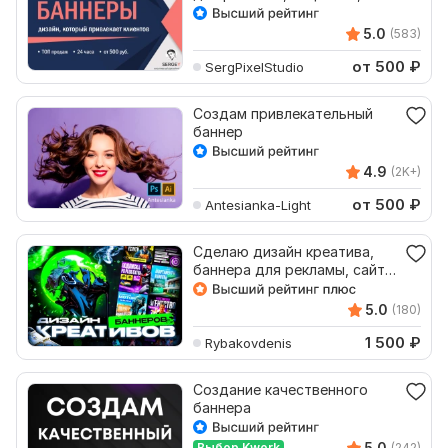
сайта + увеличу клики
5.0
(583)
от 500
₽
SergPixelStudio
Создам привлекательный
баннер
4.9
(2K+)
от 500
₽
Antesianka-Light
Сделаю дизайн креатива,
баннера для рекламы, сайта,
соцсетей
5.0
(180)
1 500
₽
Rybakovdenis
Создание качественного
баннера
5.0
Выбор Kwork
(242)