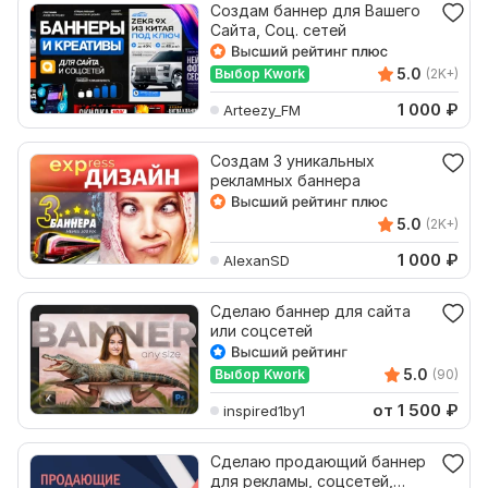
Создам баннер для Вашего
Сайта, Соц. сетей
5.0
Выбор Kwork
(2K+)
1 000
₽
Arteezy_FM
Создам 3 уникальных
рекламных баннера
5.0
(2K+)
1 000
₽
AlexanSD
Сделаю баннер для сайта
или соцсетей
5.0
Выбор Kwork
(90)
от 1 500
₽
inspired1by1
Сделаю продающий баннер
для рекламы, соцсетей,