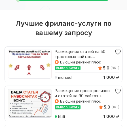
Лучшие фриланс-услуги по
вашему запросу
Размещение статей на 50
трастовых сайтах.
Естественные ссылки на
сайт
5.0
Выбор Kwork
(8K+)
1 000
₽
mursoul
Размещение пресс-релизов
и статей на 90 сайтах +
бонус
5.0
Выбор Kwork
(1K+)
1 000
₽
KLili