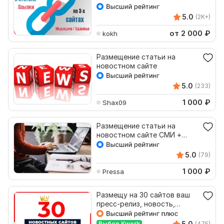
медицина, здоровье
5.0
(2K+)
от 2 000
₽
kokh
Размещение статьи на
новостном сайте
5.0
(233)
1 000
₽
Shax09
Размещение статьи на
новостном сайте СМИ +
Выход в новостной
агрегатор
5.0
(79)
1 000
₽
Pressa
Размещу на 30 сайтов ваш
пресс-релиз, новость,
статью
5.0
Выбор Kwork
(475)