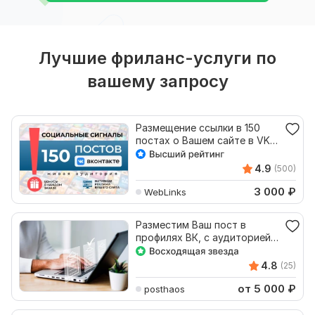
Лучшие фриланс-услуги по
вашему запросу
Размещение ссылки в 150
постах о Вашем сайте в VK.
Гарантия+Бонусы
4.9
(500)
3 000
₽
WebLinks
Разместим Ваш пост в
профилях ВК, с аудиторией
более 200К+ чел
4.8
(25)
от 5 000
₽
posthaos