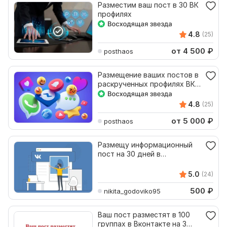
Разместим ваш пост в 30 ВК
профилях
4.8
(25)
от 4 500
₽
posthaos
Размещение ваших постов в
раскрученных профилях ВК
навсегда
4.8
(25)
от 5 000
₽
posthaos
Размещу информационный
пост на 30 дней в
раскрученной группе ВК
5.0
(24)
500
₽
nikita_godoviko95
Ваш пост разместят в 100
группах в Вконтакте на 3