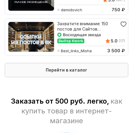
750
₽
demidovich
Захватите внимание: 150
постов для Сайтов
подарков и сувениров в VK
5.0
Выбор Kwork
(17)
3 500
₽
Best_links_Misha
Перейти в каталог
Заказать от 500 руб. легко,
как
купить товар в интернет-
магазине