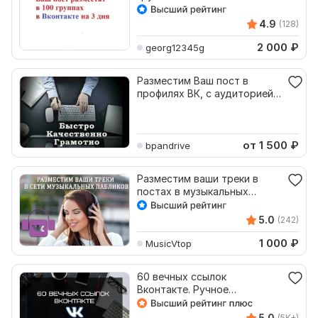
дня
4.9
(128)
2 000
₽
georg12345g
Разместим Ваш пост в
профилях ВК, с аудиторией
более 230к
от 1 500
₽
bpandrive
Разместим ваши треки в
постах в музыкальных
пабликов
5.0
(242)
1 000
₽
MusicVtop
60 вечных ссылок
Вконтакте. Ручное
размещение
5.0
(5K+)