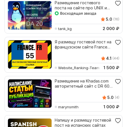
Размещение гостевого
поста на сайте про UNIX и
хостинги
5.0
(16)
2 000
₽
tank_kg
Я размещу гостевой пост на
французском сайте France
55
4.1
(44)
1 500
₽
Website_Ranking-Team
Размещение на Khadas.com
авторитетный сайт с DR 60 -
Гостевой пост
5.0
(4)
1 000
₽
marynsmith
Напишу и размещу гостевой
пост на испанских сайтах