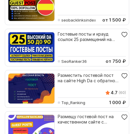
от 1 500
₽
seobacklinksindex
Гостевые посты и крауд
ссылок 25 размещений на
трастовых сайтах DA 90+
от 750
₽
SeoRanker36
Разместить гостевой пост
на сайте High Da с обратной
ссылкой DoFollow
4.7
(60)
1 000
₽
Top_Ranking
Размещу гостевой пост на
качественном сайте с
обратной SEO-ссылкой