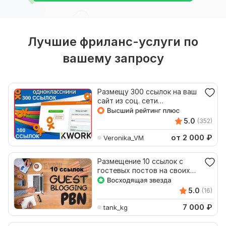
Лучшие фриланс-услуги по
вашему запросу
Размещу 300 ссылок на ваш
сайт из соц. сети
Одноклассники с постами
5.0
(352)
от 2 000
₽
Veronika_VM
Размещение 10 ссылок с
гостевых постов на своих
бурж сайтах PBN
5.0
(16)
7 000
₽
tank_kg