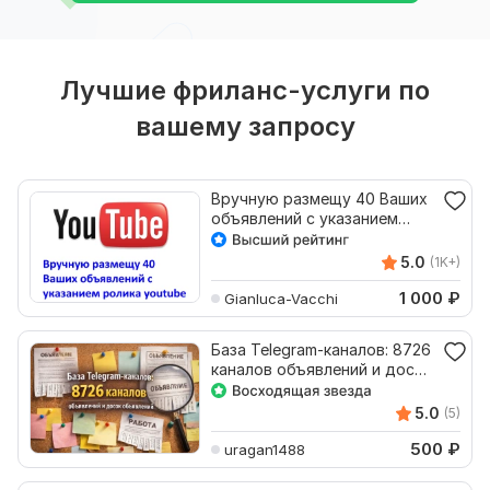
Лучшие фриланс-услуги по
вашему запросу
Вручную размещу 40 Ваших
объявлений с указанием
ролика youtube
5.0
(1K+)
1 000
₽
Gianluca-Vacchi
База Telegram-каналов: 8726
каналов объявлений и досок
объявлений
5.0
(5)
500
₽
uragan1488