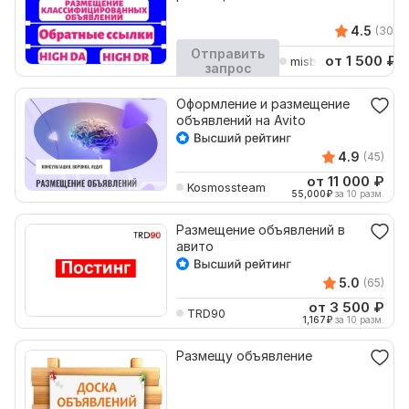
4.5
(30)
Отправить
от 1 500
₽
misbah_batool
запрос
Кворк остановлен
Оформление и размещение
объявлений на Avito
4.9
(45)
от 11 000
₽
Kosmossteam
55,000
₽
за 10 разм.
Размещение объявлений в
авито
5.0
(65)
от 3 500
₽
TRD90
1,167
₽
за 10 разм.
Размещу объявление