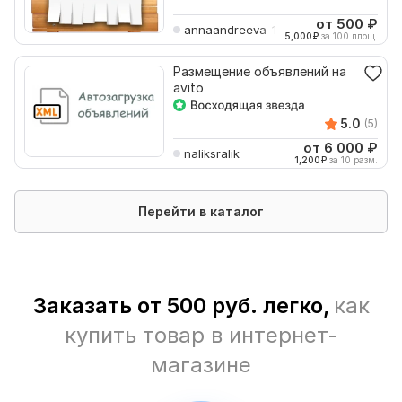
от 500
₽
annaandreeva-1986
5,000
₽
за 100 площ.
Размещение объявлений на
avito
5.0
(5)
от 6 000
₽
naliksralik
1,200
₽
за 10 разм.
Перейти в каталог
Заказать от 500 руб. легко,
как
купить товар в интернет-
магазине