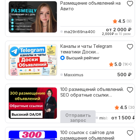
Размещение объявлений на
Авито
4.5
(9)
от 2 000
₽
ma29ri69na400
2,000
₽
за 10 разм.
Каналы и чаты Telegram
тематики Доски
Объявлений. База 8000 шт
5.0
(1K+)
500
₽
Maxximus
100 размещений объявлений.
SEO обратные ссылки
высокого DA и DR
4.5
(30)
Отправить
от 1 500
₽
misbah_batool
запрос
Кворк остановлен
100 ссылок с сайтов для
размещения объявлений