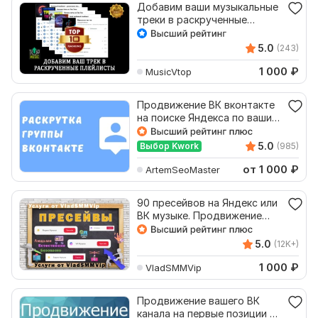
Добавим ваши музыкальные
треки в раскрученные
плейлисты Вконтакте
5.0
(243)
1 000
₽
MusicVtop
Продвижение ВК вконтакте
на поиске Яндекса по вашим
поисковым запросам
5.0
Выбор Kwork
(985)
от 1 000
₽
ArtemSeoMaster
90 пресейвов на Яндекс или
ВК музыке. Продвижение
трека, музыки
5.0
(12K+)
1 000
₽
VladSMMVip
Продвижение вашего ВК
канала на первые позиции в