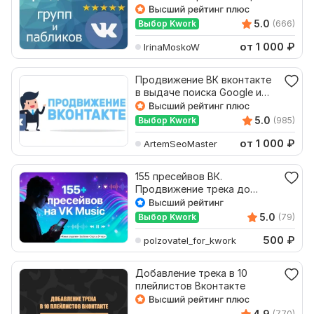
Яндекс в комментариях
5.0
Выбор Kwork
(666)
от 1 000
₽
IrinaMoskoW
Продвижение ВК вконтакте
в выдаче поиска Google и
Яндекс в ТОП
5.0
Выбор Kwork
(985)
от 1 000
₽
ArtemSeoMaster
155 пресейвов ВК.
Продвижение трека до
релиза
5.0
Выбор Kwork
(79)
500
₽
polzovatel_for_kwork
Добавление трека в 10
плейлистов Вконтакте
4.9
(770)