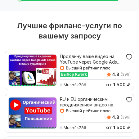
Лучшие фриланс-услуги по
вашему запросу
Продвину ваше видео на
YouTube через Google Ads
точно в вашу аудиторию
4.8
Выбор Kwork
(399)
от 1 500
₽
Mushfik786
RU и EU органическим
продвижением видео на
YouTube, рекламой в Google
4.8
(399)
от 1 500
₽
Mushfik786