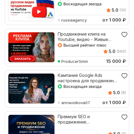
помощью Google Ads
5.0
(10)
от 1 000
₽
russiaagency
Продвижение клипа на
Youtube, видео - Живые
просмотры Google Ads
5.0
(560)
15 000
₽
ProducerSmm
Кампания Google Ads
настроена для продвижения
видео на YouTube
5.0
(8)
от 1 000
₽
annavolkova07
Премиум SEO и
продвижение
высококачественных видео
на YouTube
5.0
(2)