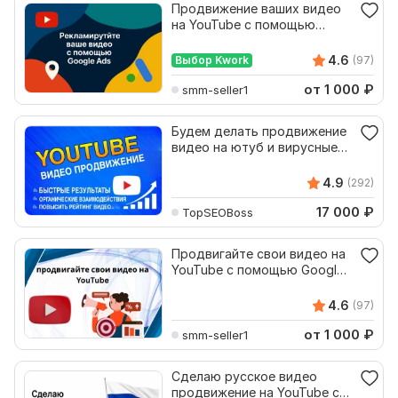
Продвижение ваших видео
на YouTube с помощью
Google Ads
4.6
Выбор Kwork
(97)
от 1 000
₽
smm-seller1
Будем делать продвижение
видео на ютуб и вирусные
ролики
4.9
(292)
17 000
₽
TopSEOBoss
Продвигайте свои видео на
YouTube с помощью Google
Ads быстро и легко
4.6
(97)
от 1 000
₽
smm-seller1
Сделаю русское видео
продвижение на YouTube с