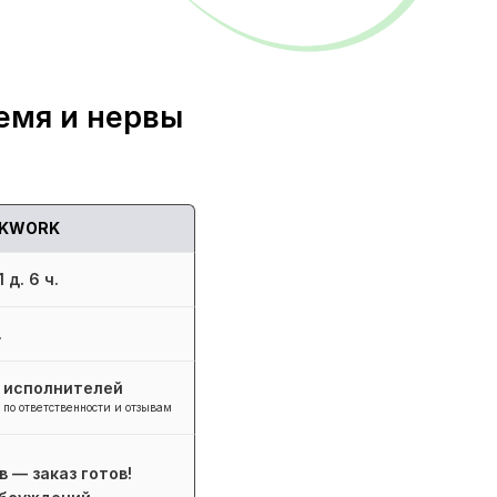
емя и нервы
KWORK
 д. 6 ч.
.
+ исполнителей
 по ответственности и отзывам
в — заказ готов!