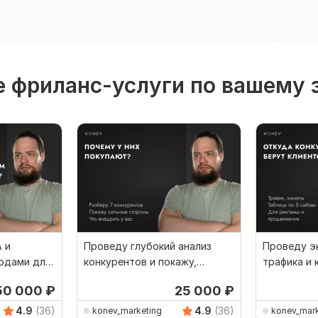
 фриланс-услуги по вашему 
 и
Проведу глубокий анализ
Проведу э
водами для
конкурентов и покажу,
трафика и 
почему у них покупают
конкурент
50 000
₽
25 000
₽
4.9
(36)
4.9
(36)
konev_marketing
konev_mark