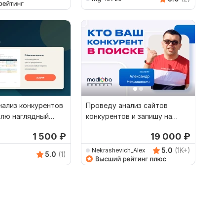
нализ конкурентов
Проведу анализ сайтов
влю наглядный
конкурентов и запишу на
видео их преимущества
1 500
₽
19 000
₽
5.0
(1K+)
Nekrashevich_Alex
5.0
(1)