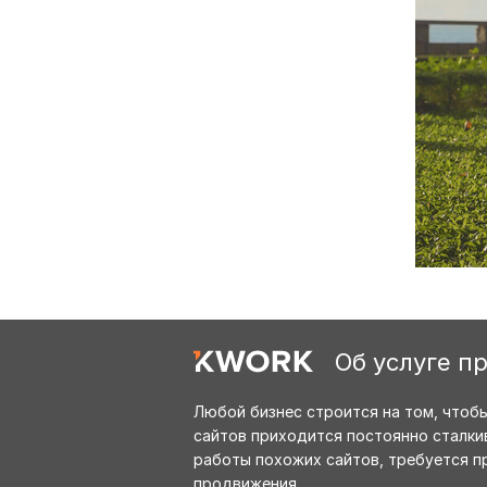
Об услуге п
Любой бизнес строится на том, чтобы
сайтов приходится постоянно сталкив
работы похожих сайтов, требуется п
продвижения.