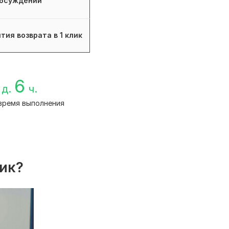
бсуждений
тия возврата в 1 клик
6
д.
ч.
время выполнения
лик?