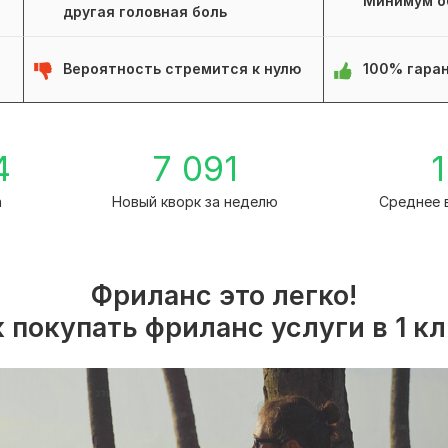
Минимум о
другая головная боль
Вероятность стремится к нулю
100% гаран
4
7 091
1
а
Новый кворк за неделю
Среднее 
Фриланс это легко!
 покупать фриланс услуги в 1 к