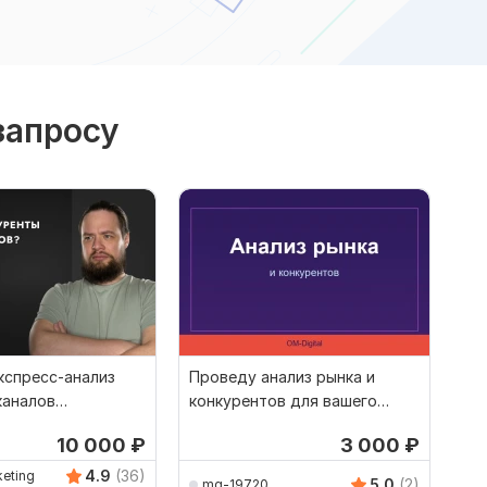
запросу
кспресс-анализ
Проведу анализ рынка и
каналов
конкурентов для вашего
ов
бизнеса
10 000
₽
3 000
₽
4.9
(36)
eting
5.0
(2)
mg-19720