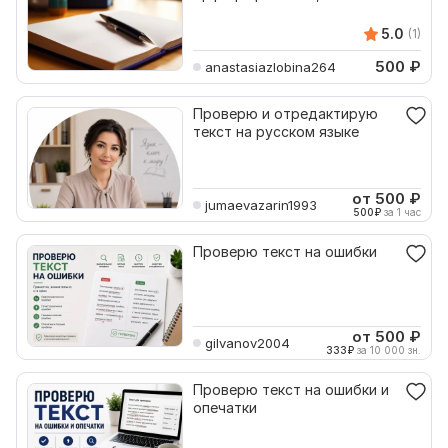
пунктуационные и
логические ошибки
5.0
(1)
500
₽
anastasiazlobina264
Проверю и отредактирую
текст на русском языке
от 500
₽
jumaevazarin1993
500
₽
за 1 час
Проверю текст на ошибки
от 500
₽
gilvanov2004
333
₽
за 10 000 зн.
Проверю текст на ошибки и
опечатки