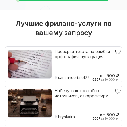
Лучшие фриланс-услуги по
вашему запросу
Проверка текста на ошибки
орфография, пунктуация,
стиль
от 500
₽
sansandertale1234509
625
₽
за 10 000 зн.
Наберу текст с любых
источников, откорректирую,
проверю на орфографию
от 500
₽
hrynkoira
500
₽
за 10 000 зн.