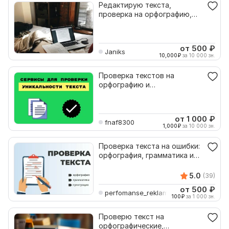
Редактирую текста,
проверка на орфографию,
пунктуацию и грамматику
от 500
₽
Janiks
10,000
₽
за 10 000 зн.
Проверка текстов на
орфографию и
оригинальность
от 1 000
₽
fnaf8300
1,000
₽
за 10 000 зн.
Проверка текста на ошибки:
орфография, грамматика и
пунктуация
5.0
(39)
от 500
₽
perfomanse_reklama
100
₽
за 1 000 зн.
Проверю текст на
орфографические,