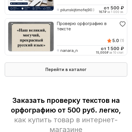
от 500
₽
pilunskijtimofej903
167
₽
за 1 000 зн.
Проверю орфографию в
тексте
5.0
(1)
от 1 500
₽
nanara_n
15,000
₽
за 10 стат.
Перейти в каталог
Заказать проверку текстов на
орфографию от 500 руб. легко,
как купить товар в интернет-
магазине