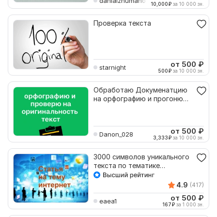
danialzhumanov
10,000
₽
за 10 000 зн.
Проверка текста
от 500
₽
starnight
500
₽
за 10 000 зн.
Обработаю Докуменатцию
на орфографию и прогоню
на оригинальность текст
от 500
₽
Danon_028
3,333
₽
за 10 000 зн.
3000 символов уникального
текста по тематике
интернета
4.9
(417)
от 500
₽
eaea1
167
₽
за 1 000 зн.