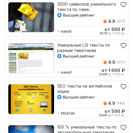
3000 символов уникального
текста по теме
строительства
4.9
(417)
от 500
₽
eaea1
167
₽
за 1 000 зн.
Уникальные LSI тексты по
разным тематикам
4.9
(417)
от 1 000
₽
eaea1
250
₽
за 1 000 зн.
SEO тексты на английском
языке
4.9
(140)
от 500
₽
MilaYak
500
₽
за 1 000 зн.
100 % уникальные тексты по
автомобильным тематикам