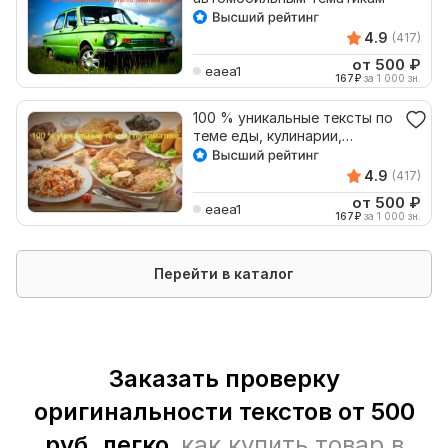
4.9
(417)
от 500
₽
eaea1
167
₽
за 1 000 зн.
100 % уникальные тексты по
теме еды, кулинарии,
рецептов
4.9
(417)
от 500
₽
eaea1
167
₽
за 1 000 зн.
Перейти в каталог
Заказать проверку
оригинальности текстов от 500
руб. легко,
как купить товар в