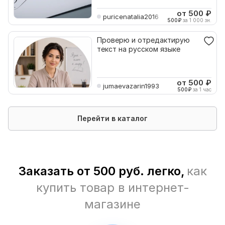
от 500
₽
puricenatalia2016
500
₽
за 1 000 зн.
Проверю и отредактирую
текст на русском языке
от 500
₽
jumaevazarin1993
500
₽
за 1 час
Перейти в каталог
Заказать от 500 руб. легко,
как
купить товар в интернет-
магазине