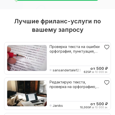
Лучшие фриланс-услуги по
вашему запросу
Проверка текста на ошибки
орфография, пунктуация,
стиль
от 500
₽
sansandertale1234509
625
₽
за 10 000 зн.
Редактирую текста,
проверка на орфографию,
пунктуацию и грамматику
от 500
₽
Janiks
10,000
₽
за 10 000 зн.