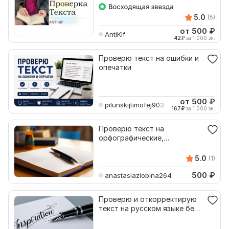
5.0
(5)
от 500
₽
AntiKif
42
₽
за 1 000 зн.
Проверю текст на ошибки и
опечатки
от 500
₽
pilunskijtimofej903
167
₽
за 1 000 зн.
Проверю текст на
орфографические,
пунктуационные и
логические ошибки
5.0
(1)
500
₽
anastasiazlobina264
Проверю и откорректирую
текст на русском языке без
ошибок