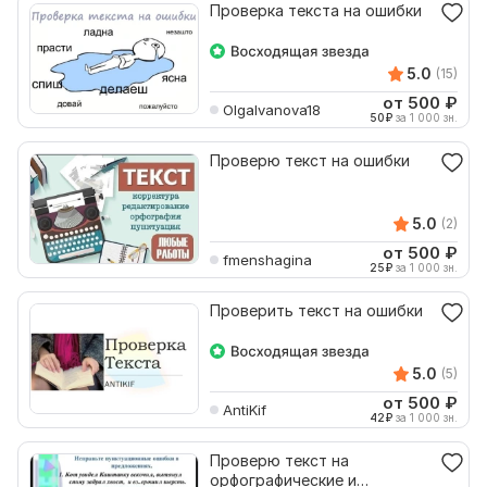
Проверка текста на ошибки
5.0
(15)
от 500
₽
OlgaIvanova18
50
₽
за 1 000 зн.
Проверю текст на ошибки
5.0
(2)
от 500
₽
fmenshagina
25
₽
за 1 000 зн.
Проверить текст на ошибки
5.0
(5)
от 500
₽
AntiKif
42
₽
за 1 000 зн.
Проверю текст на
орфографические и