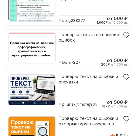
пунктуационные ошибки
от 500
₽
serg288277
1,000
₽
за 10 000 зн.
Проверка текста на наличие
ошибок
от 500
₽
DanilKr27
200
₽
за 1 000 зн.
Проверю текст на ошибки и
опечатки
от 500
₽
pilunskijtimofej903
167
₽
за 1 000 зн.
Проверю текст на ошибки и
отформатирую аккуратно
5.0
(1)