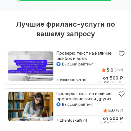
Лучшие фриланс-услуги по
вашему запросу
Проверю текст на наличие
ошибок и воды
5.0
(252)
от 500
₽
nikita10062016
100
₽
за 1 000 зн.
Проверю текст на наличие
орфографических и других
ошибок и исправлю
5.0
(87)
от 500
₽
zhentoska1974
38
₽
за 1 000 зн.