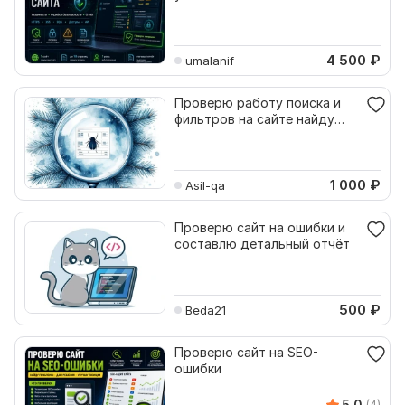
безопасности
4 500
₽
umalanif
Проверю работу поиска и
фильтров на сайте найду
ошибки
1 000
₽
Asil-qa
Проверю сайт на ошибки и
составлю детальный отчёт
500
₽
Beda21
Проверю сайт на SEO-
ошибки
5.0
(4)