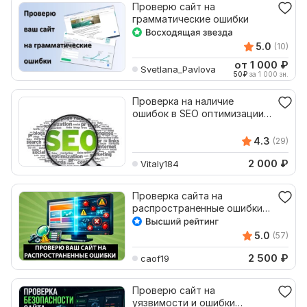
Проверю сайт на
грамматические ошибки
5.0
(10)
от 1 000
₽
Svetlana_Pavlova
50
₽
за 1 000 зн.
Проверка на наличие
ошибок в SEO оптимизации
сайта. SEO аудит
4.3
(29)
2 000
₽
Vitaly184
Проверка сайта на
распространенные ошибки
Wordpress MOD Bitrix OS Cart
5.0
(57)
2 500
₽
caof19
Проверю сайт на
уязвимости и ошибки