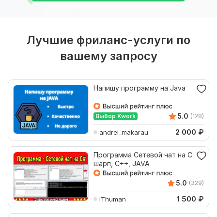
Лучшие фриланс-услуги по
вашему запросу
Напишу программу на Java
5.0
Выбор Kwork
(128)
2 000
₽
andrei_makarau
Программа Сетевой чат на С
шарп, С++, JAVA
5.0
(329)
1 500
₽
IThuman