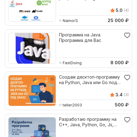
spring boot
5.0
(4)
25 000
₽
NamorS
Программа на Java.
Программа для Ваc
8 000
₽
FastDoing
Создам десктоп-программу
на Python, Java или Go под
заказ
3.4
(3)
500
₽
teller2003
Разработаю программу на
C++, Java, Python, Go, Js,
Rust