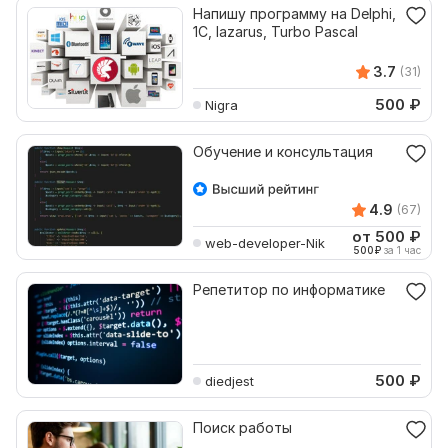
Напишу программу на Delphi,
1C, lazarus, Turbo Pascal
3.7
(31)
500
₽
Nigra
Обучение и консультация
4.9
(67)
от 500
₽
web-developer-Nik
500
₽
за 1 час
Репетитор по информатике
500
₽
diedjest
Поиск работы