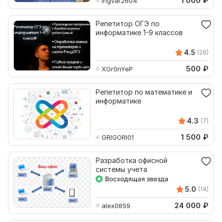
1 000
₽
Ingvar2604
Репетитор ОГЭ по
информатике 1-9 классов
4.5
(28)
500
₽
XGr0nYeP
Репетитор по математике и
информатике
4.3
(7)
1 500
₽
GRIGORI01
Разработка офисной
системы учета
5.0
(14)
24 000
₽
alex0859