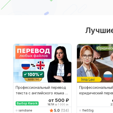
Лучшие
Профессиональный перевод
Профессиональны
текста с английского языка на
юридический пере
русский
русского на англий
от 500
₽
Выбор Kwork
обратн
167
₽
за 1 000 зн.
2
5.0
(134)
iamdiane
fleiSSig