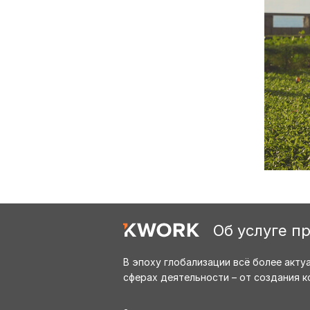
Об услуге п
В эпоху глобализации всё более акт
сферах деятельности – от создания 