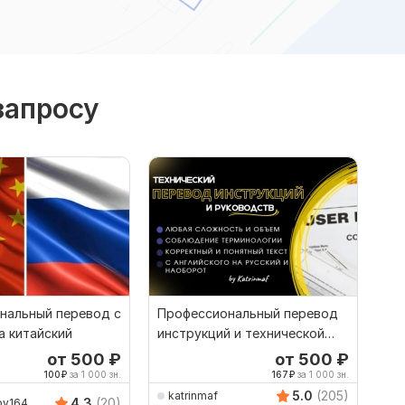
запросу
нальный перевод с
Профессиональный перевод
а китайский
инструкций и технической
документации
от 500
₽
от 500
₽
100
₽
за 1 000 зн.
167
₽
за 1 000 зн.
5.0
(205)
katrinmaf
4.3
(20)
kov164