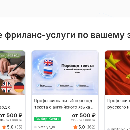
 фриланс-услуги по вашему 
й
Профессиональный перевод
Профессио
вод с
текста с английского языка на
русского н
ский и
русский язык
от 500
₽
от 500
₽
Выбор Kwork
38
₽
за 1 000 зн.
125
₽
за 1 000 зн.
5.0
(35)
5.0
(162)
Natalya_IV
dmitrijvol