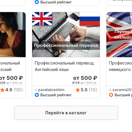
иональный
Профессиональный перевод.
Профессио
зский
Английский язык
немецкого 
наоборот
от 500
₽
от 500
₽
00
₽
за 1 000 зн.
417
₽
за 1 000 зн.
4.9
(135)
5.0
(76)
pavelabrashkin
savanna20
Перейти в каталог