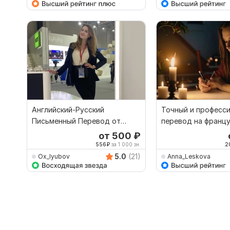
Английский-Русский
Точный и професс
Письменный Перевод от
перевод на францу
Профессионального
от 500
₽
Переводчика
556
₽
за 1 000 зн.
2
5.0
(21)
Ox_lyubov
Anna_Leskova