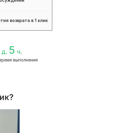
бсуждений
тия возврата в 1 клик
5
д.
ч.
время выполнения
лик?