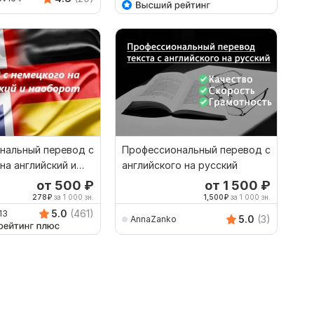
нальный перевод с
Профессиональный перевод с
на английский и
английского на русский
от 500
₽
от 1 500
₽
278
₽
за 1 000 зн.
1,500
₽
за 1 000 зн.
5.0
(461)
13
5.0
(3)
AnnaZanko