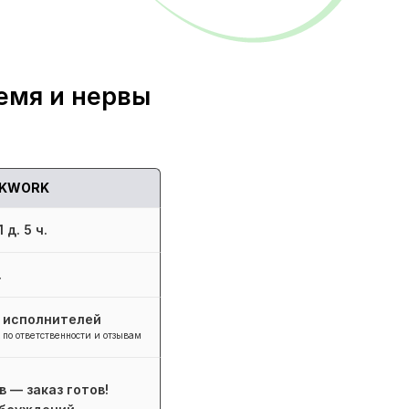
емя и нервы
KWORK
 д. 5 ч.
.
+ исполнителей
 по ответственности и отзывам
в — заказ готов!