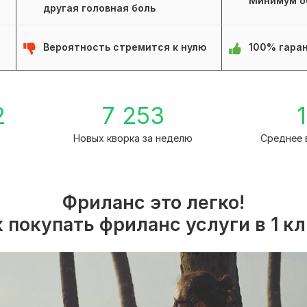
Минимум о
другая головная боль
Вероятность стремится к нулю
100% гаран
2
7 253
1
а
Новых кворка за неделю
Среднее 
Фриланс это легко!
 покупать фриланс услуги в 1 к