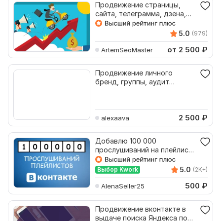
Продвижение страницы,
сайта, телеграмма, дзена,
ВК вконтакте, ссылки
5.0
(979)
от 2 500
₽
ArtemSeoMaster
Продвижение личного
бренд, группы, аудит
страницы, таргет+чат-боты
ВК
2 500
₽
alexaava
Добавлю 100 000
прослушиваний на плейлист
ВКонтакте
5.0
Выбор Kwork
(2K+)
500
₽
AlenaSeller25
Продвижение вконтакте в
выдаче поиска Яндекса по