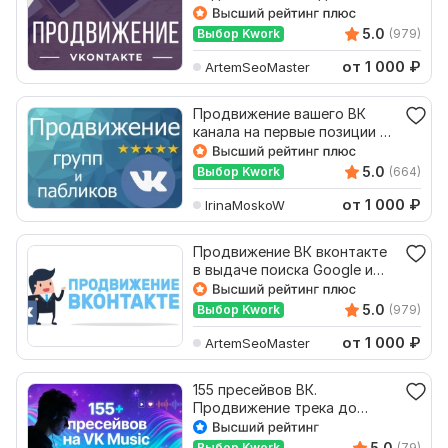
вашим запросам
5.0
Выбор Kwork
(979)
от 1 000
₽
ArtemSeoMaster
Продвижение вашего ВК
канала на первые позиции в
Яндекс в комментариях
5.0
Выбор Kwork
(664)
от 1 000
₽
IrinaMoskoW
Продвижение ВК вконтакте
в выдаче поиска Google и
Яндекс в ТОП
5.0
Выбор Kwork
(979)
от 1 000
₽
ArtemSeoMaster
155 пресейвов ВК.
Продвижение трека до
релиза
5.0
Выбор Kwork
(79)