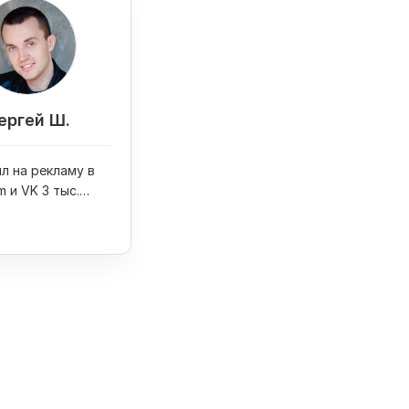
ергей Ш.
л на рекламу в
m и VK 3 тыс.
олучил 6 заказов
 свадеб