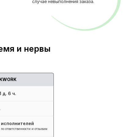
случае невыполнения заказа.
емя и нервы
KWORK
 д. 6 ч.
.
+ исполнителей
 по ответственности и отзывам