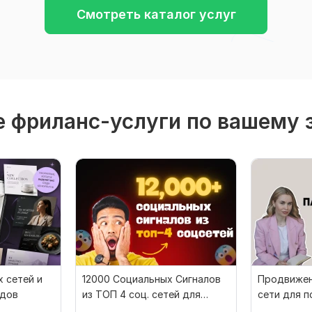
Смотреть каталог услуг
 фриланс-услуги по вашему 
 сетей и
12000 Социальных Сигналов
Продвижен
ндов
из ТОП 4 соц. сетей для
сети для п
продвижения сайта
специалис