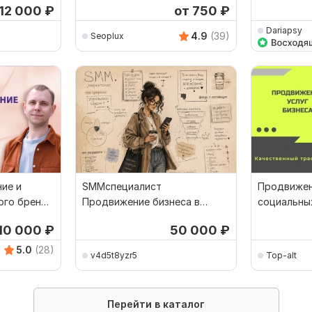
12 000
₽
от 750
₽
Dariapsy
4.9
(39)
Seoplux
ие и
SMMспециалист
Продвижен
ого бренда
Продвижение бизнеса в
социальны
социальных сетях
привлечен
 10 000
₽
50 000
₽
5.0
(28)
v4d5t8yzr5
Top-alt
Перейти в каталог