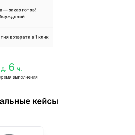
в — заказ готов!
бсуждений
тия возврата в 1 клик
6
д.
ч.
время выполнения
еальные кейсы