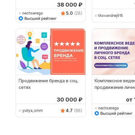
38 000
₽
5.0
(28)
nechserega
titovandrej915
Продвижение бренда в соц.
Комплексное веден
сетях
продвижение личн
соц. сетях
30 000
₽
от
nechserega
4.7
(98)
yuliya_smm