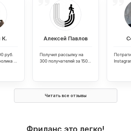
 К.
Алексей Павлов
С
0 руб.
Получил рассылку на
Потрати
ролика и
300 получателей за 1500
Instagra
 Youtube
руб. и 1 день
руб. и п
на фото
Читать все отзывы
Фриланс это легко!