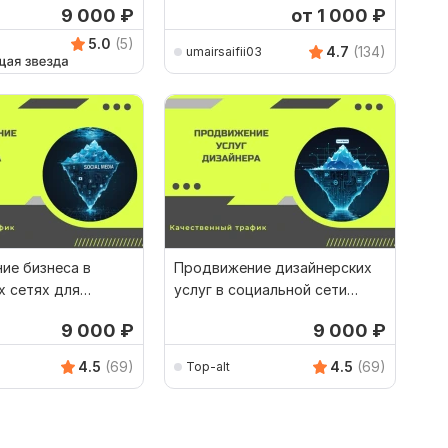
9 000
₽
от 1 000
₽
5.0
(5)
4.7
(134)
umairsaifii03
ие бизнеса в
Продвижение дизайнерских
х сетях для
услуг в социальной сети
ия ЦА
Пинтерест
9 000
₽
9 000
₽
4.5
(69)
4.5
(69)
Top-alt