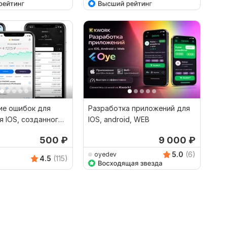
ие ошибок для
Разработка приложений для
 IOS, созданного
IOS, android, WEB
500
₽
9 000
₽
5.0
(6)
oyedev
4.5
(115)