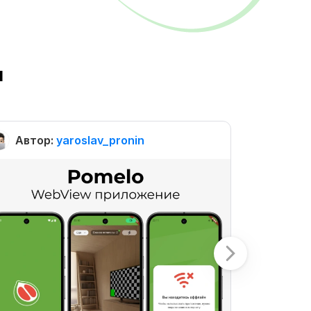
ы
Автор:
yaroslav_pronin
Автор