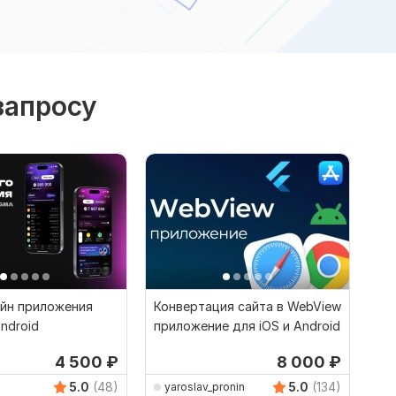
запросу
айн приложения
Конвертация сайта в WebView
Android
приложение для iOS и Android
4 500
₽
8 000
₽
5.0
(48)
5.0
(134)
yaroslav_pronin