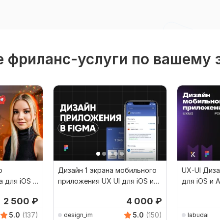
 фриланс-услуги по вашему 
о
Дизайн 1 экрана мобильного
UX-UI Диз
a для iOS и
приложения UX UI для iOS или
для iOS и 
Android
2 500
₽
4 000
₽
5.0
(137)
5.0
(150)
design_im
labudai