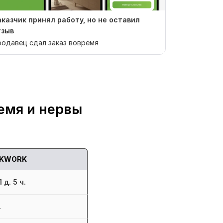
аказчик принял работу, но не оставил
Заказчик п
тзыв
отзыв
одавец сдал заказ вовремя
Продавец сд
емя и нервы
KWORK
 д. 5 ч.
.