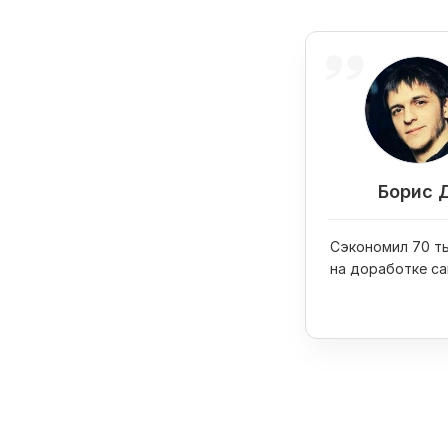
Борис 
Сэкономил 70 ты
на доработке са
купил на них iPh