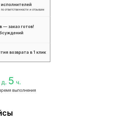
+ исполнителей
 по ответственности и отзывам
в — заказ готов!
бсуждений
тия возврата в 1 клик
5
д.
ч.
время выполнения
йсы