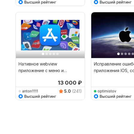
Нативное webview
Исправление ошиб
приложение с меню и
приложения IOS, с
навигацией для iOS
при flutter
13 000
₽
5.0
(241)
anton1111
optimistov