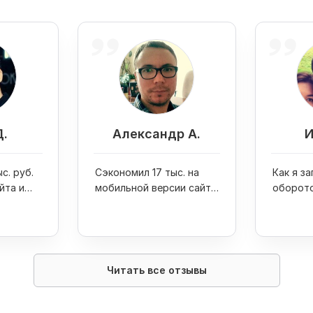
Д.
Александр А.
И
с. руб.
Сэкономил 17 тыс. на
Как я за
йта и
мобильной версии сайта
оборото
one 7
и получил 99/100 по
руб. в 
GoogleSpeed Tools
Kwork
Читать все отзывы