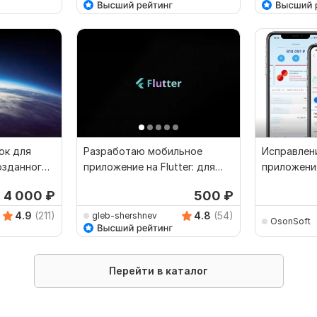
ок для
Разработаю мобильное
Исправлен
озданного
приложение на Flutter: для
приложения
iOS и Android
при flutter
4 000
₽
500
₽
4.9
(211)
4.8
(54)
gleb-shershnev
OsonSoft
Перейти в каталог