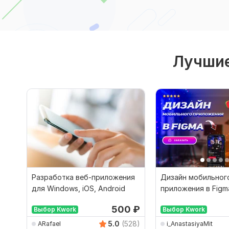
Лучшие
Разработка веб-приложения
Дизайн мобильног
для Windows, iOS, Android
приложения в Figm
Android
500
₽
Выбор Kwork
Выбор Kwork
5.0
(528)
ARafael
i_AnastasiyaMit