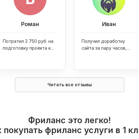
Роман
Иван
Потратил 2 750 руб. на
Получил доработку
подготовку проекта к
сайта за пару часов,
запуску и стартовую
посетителей за 500 руб.
площадку по созданию
и 50 пресс-релизов за
репутации
750 руб.
Читать все отзывы
Фриланс это легко!
 покупать фриланс услуги в 1 к