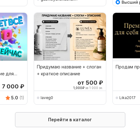
Придумаю название + слоган
Продам пр
ие для
+ краткое описание
 проекта
от 500
₽
7 000
₽
1,000
₽
за 1 000 зн.
5.0
(1)
laveg0
Lika2017
Перейти в каталог