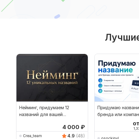
Лучшие
Нейминг, придумаем 12
Придумаю названи
названий для вашей
бренда или компа
компании, бренда, продукта
о
4 000
₽
1,3
4.9
(48)
Crea_team
osockinvl