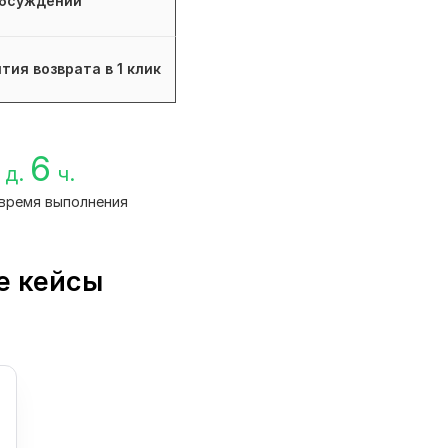
бсуждений
тия возврата в 1 клик
6
д.
ч.
время выполнения
е кейсы