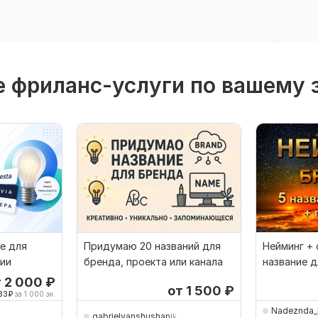
 фриланс-услуги по вашему 
е для
Придумаю 20 названий для
Нейминг +
нии
бренда, проекта или канала
название д
бренд, усл
т 2 000
₽
от 1 500
₽
33
₽
за 1 000 зн.
Nadeznda
gabrielyanshushanik