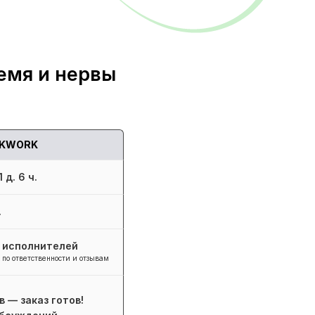
емя и нервы
KWORK
 д. 6 ч.
.
+ исполнителей
 по ответственности и отзывам
в — заказ готов!