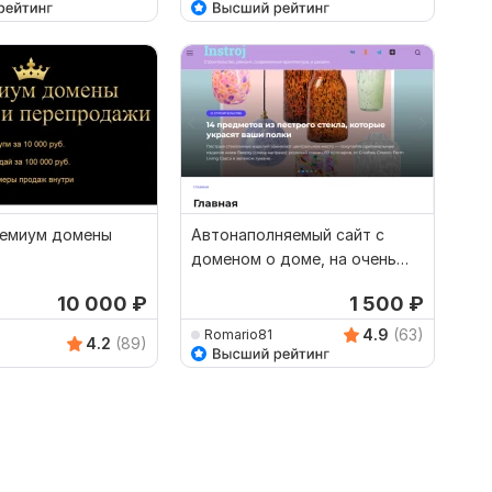
емиум домены
Автонаполняемый сайт с
доменом o доме, на очень
быстрой теме Reboot
10 000
₽
1 500
₽
4.9
(63)
Romario81
4.2
(89)