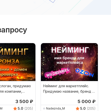
запросу
 слоган, придумаю
Нейминг для маркетплейс.
ля компании,
Придумаю название, бренд +
уга
проверка
3 500
₽
5 000
₽
5.0
(205)
5.0
(205)
_M
Nadeznda_M