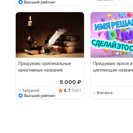
Придумаю оригинальные
Придумаю яркое и
креативные названия
цепляющее назван
вашего бренда или
5 000
₽
4.7
(145)
Tanyarost
Brandora