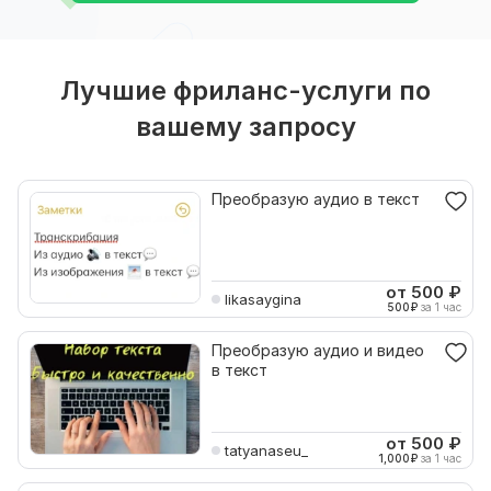
Лучшие фриланс-услуги по
вашему запросу
Преобразую аудио в текст
от 500
₽
likasaygina
500
₽
за 1 час
Преобразую аудио и видео
в текст
от 500
₽
tatyanaseu_
1,000
₽
за 1 час