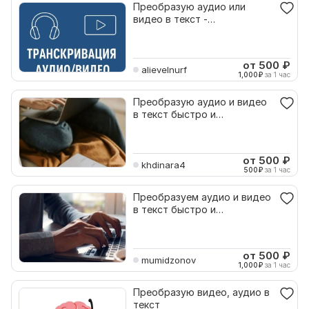
Преобразую аудио или
видео в текст -
транскрибация быстро и
точно
от 500
₽
alievelnurf
1,000
₽
за 1 час
Преобразую аудио и видео
в текст быстро и
качественно
от 500
₽
khdinara4
500
₽
за 1 час
Преобразуем аудио и видео
в текст быстро и
качественно
от 500
₽
mumidzonov
1,000
₽
за 1 час
Преобразую видео, аудио в
текст