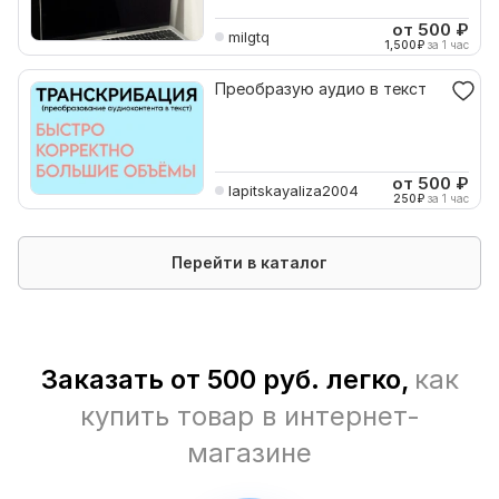
от 500
₽
milgtq
1,500
₽
за 1 час
Преобразую аудио в текст
от 500
₽
lapitskayaliza2004
250
₽
за 1 час
Перейти в каталог
Заказать от 500 руб. легко,
как
купить товар в интернет-
магазине