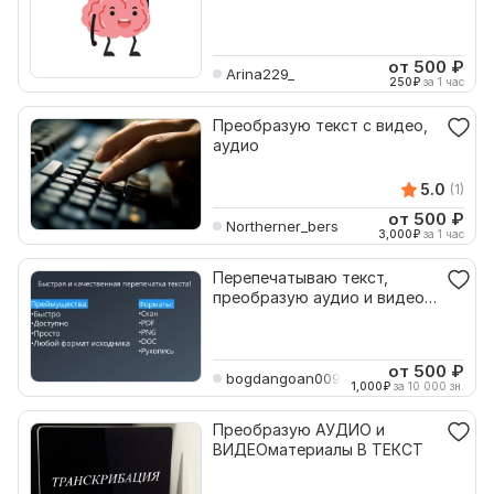
от 500
₽
Arina229_
250
₽
за 1 час
Преобразую текст с видео,
аудио
5.0
(1)
от 500
₽
Northerner_bers
3,000
₽
за 1 час
Перепечатываю текст,
преобразую аудио и видео в
текст быстро и точно
от 500
₽
bogdangoan009
1,000
₽
за 10 000 зн.
Преобразую АУДИО и
ВИДЕОматериалы В ТЕКСТ