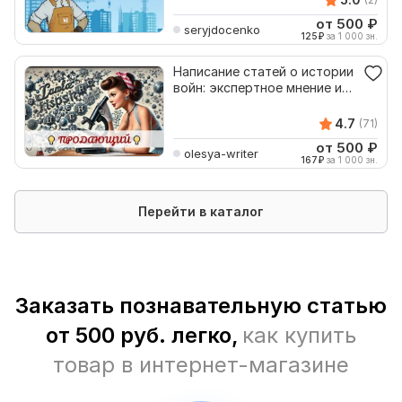
от 500
₽
seryjdocenko
125
₽
за 1 000 зн.
Написание статей о истории
войн: экспертное мнение и
качество текстов
4.7
(71)
от 500
₽
olesya-writer
167
₽
за 1 000 зн.
Перейти в каталог
Заказать познавательную статью
от 500 руб. легко,
как купить
товар в интернет-магазине