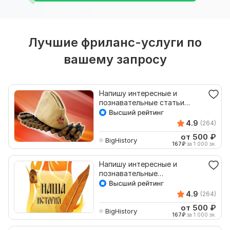
Лучшие фриланс-услуги по
вашему запросу
Напишу интересные и
познавательные статьи
военной тематики
4.9
(264)
от 500
₽
BigHistory
167
₽
за 1 000 зн.
Напишу интересные и
познавательные
исторические статьи
4.9
(264)
от 500
₽
BigHistory
167
₽
за 1 000 зн.