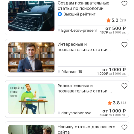
Создам познавательные
статьи по психологии
5.0
(31)
от 500
₽
Egor-Letov-present
167
₽
за 1 000 зн.
Интересные и
познавательные статьи
через нейросеть
от 1 000
₽
frilanser_19
1,000
₽
за 1 000 зн.
Увлекательные и
познавательные статьи,
профессиональный
копирайтинг
3.8
(4)
от 1 000
₽
dariyshabanova
833
₽
за 1 000 зн.
Напишу статью для вашего
сайта