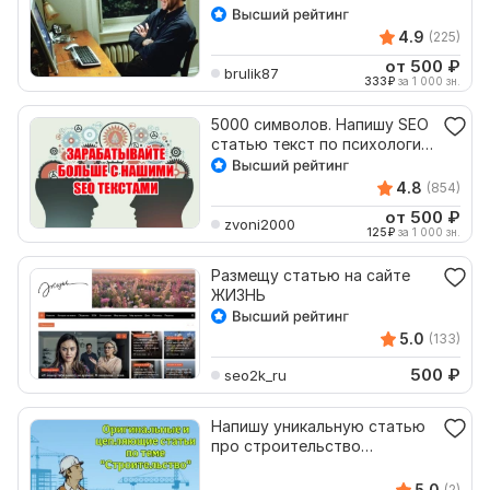
4.9
(225)
от 500
₽
brulik87
333
₽
за 1 000 зн.
5000 символов. Напишу SEO
статью текст по психологии
и смежным темам
4.8
(854)
от 500
₽
zvoni2000
125
₽
за 1 000 зн.
Размещу статью на сайте
ЖИЗНЬ
5.0
(133)
500
₽
seo2k_ru
Напишу уникальную статью
про строительство
объёмом до 4000 знаков
5.0
(2)