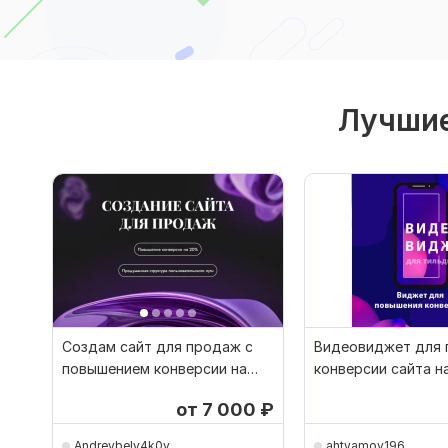
Лучшие
Создам сайт для продаж с
Видеовиджет для 
повышением конверсии на
конверсии сайта н
20%
от 7 000
₽
Andreybely4k0v
ahtyamov196