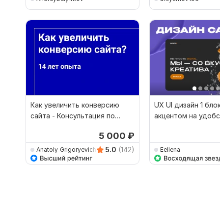
Как увеличить конверсию
UX UI дизайн 1 бло
сайта - Консультация по
акцентом на удобс
маркетингу
конверсию
5 000
₽
5.0
(142)
Anatoly_Grigoryevich
Eellena