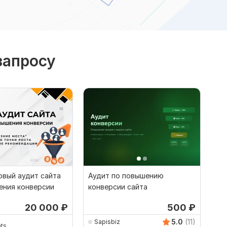
запросу
овый аудит сайта
Аудит по повышению
ения конверсии
конверсии сайта
20 000
₽
500
₽
5.0
(11)
Sapisbiz
ts