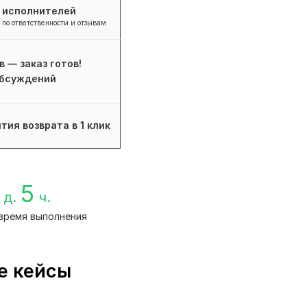
+ исполнителей
 по ответственности и отзывам
в — заказ готов!
бсуждений
тия возврата в 1 клик
5
д.
ч.
время выполнения
е кейсы