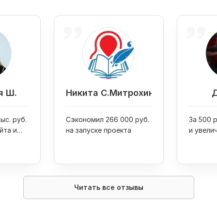
я Ш.
Никита С.Митрохин
Д
ыс. руб.
Сэкономил 266 000 руб.
За 500 
йта и
на запуске проекта
и увели
ажи
Google
на в 4
Читать все отзывы