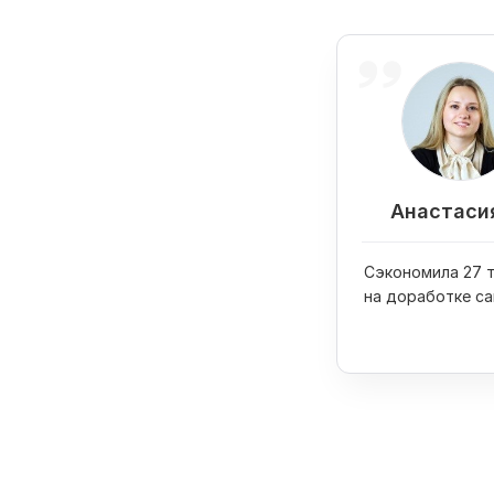
Анастаси
Сэкономила 27 т
на доработке са
увеличила прод
интернет-магази
раза