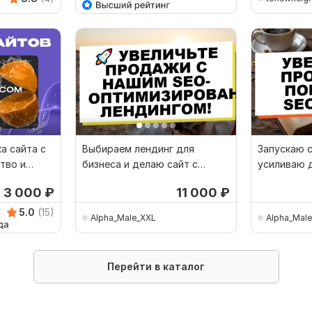
ка сайта с
Выбираем лендинг для
Запускаю с
тво и
бизнеса и делаю сайт с
усиливаю 
высокой конверсией
конверсию
3 000
₽
11 000
₽
5.0
(15)
Alpha_Male_XXL
Alpha_Mal
Перейти в каталог