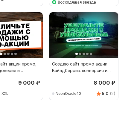
айт акции промо,
Создаю сайт промо акции
доверие и
Вайлдберриз: конверсия и
заявки растут
9 000
₽
8 000
₽
5.0
(2)
e_XXL
NeonOracle40