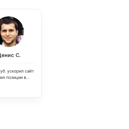
енис С.
руб. ускорил сайт
чил позиции в