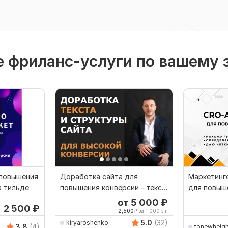
 фриланс-услуги по вашему 
повышения
Доработка сайта для
Маркетинг
а тильде
повышения конверсии - текст,
для повыш
структура, маркетинг
от 5 000
₽
2 500
₽
2,500
₽
за 1 000 зн.
5.0
(32)
kiryaroshenko
3.8
(4)
tonewheigh