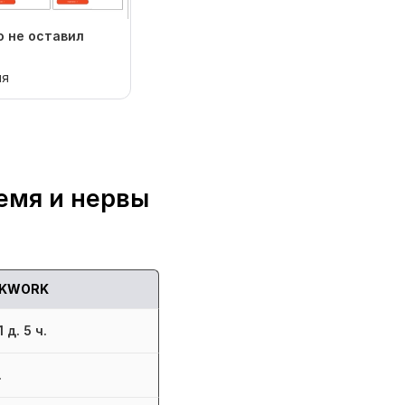
о не оставил
мя
емя и нервы
KWORK
 д. 5 ч.
.