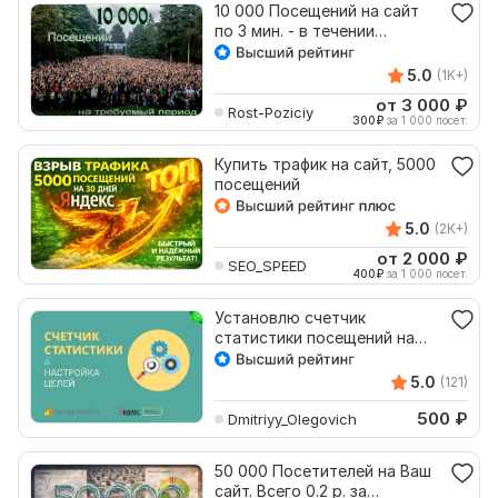
10 000 Посещений на сайт
по 3 мин. - в течении
требуемого Вам периода
5.0
(1K+)
от 3 000
₽
Rost-Poziciy
300
₽
за 1 000 посет.
Купить трафик на сайт, 5000
посещений
5.0
(2K+)
от 2 000
₽
SEO_SPEED
400
₽
за 1 000 посет.
Установлю счетчик
статистики посещений на
вашем сайте
5.0
(121)
500
₽
Dmitriyy_Olegovich
50 000 Посетителей на Ваш
сайт. Всего 0.2 р. за