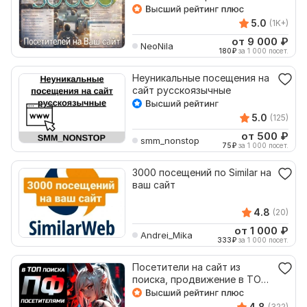
уникальное посещение
5.0
(1K+)
от 9 000
₽
NeoNila
180
₽
за 1 000 посет.
Неуникальные посещения на
сайт русскоязычные
5.0
(125)
от 500
₽
smm_nonstop
75
₽
за 1 000 посет.
3000 посещений по Similar на
ваш сайт
4.8
(20)
от 1 000
₽
Andrei_Mika
333
₽
за 1 000 посет.
Посетители на сайт из
поиска, продвижение в ТОП
Яндекса посещениями
4.8
(322)