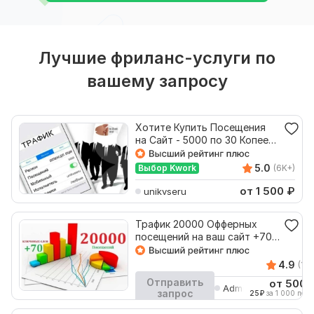
Лучшие фриланс-услуги по
вашему запросу
Хотите Купить Посещения
на Сайт - 5000 по 30 Копеек
за шт
5.0
Выбор Kwork
(6K+)
от 1 500
₽
unikvseru
Трафик 20000 Офферных
посещений на ваш сайт +70
ключевых слов
4.9
(1K+
Отправить
от 500
AdminArti
запрос
25
₽
за 1 000 посет
Кворк остановлен