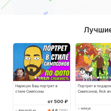
Лучшие
Нарисую Ваш портрет в
Портрет в подарок
стиле Симпсоны
Симпсонов, Rick an
аватарка
от 500
₽
wikkyk
4.6
(266)
AlexandrLex