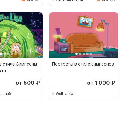
в стиле Симпсоны
Портреты в стиле симпсонов
рти
от 500
₽
от 1 000
₽
arina5
Welllichko