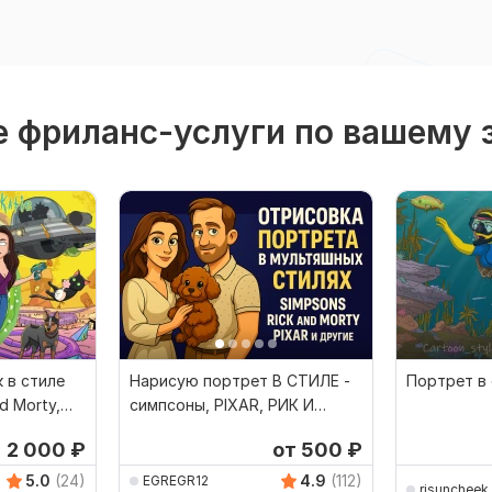
 фриланс-услуги по вашему 
 в стиле
Нарисую портрет В СТИЛЕ -
Портрет в
d Morty,
симпсоны, PIXAR, РИК И
МОРТИ, футурама
2 000
₽
от 500
₽
5.0
(24)
4.9
(112)
EGREGR12
risuncheek