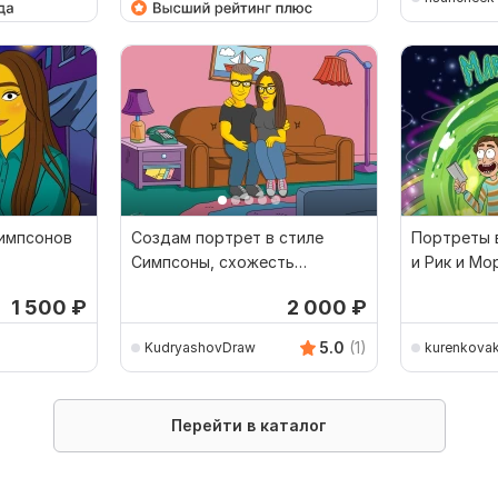
Симпсонов
Создам портрет в стиле
Портреты 
Симпсоны, схожесть
и Рик и Мо
гарантирую
1 500
₽
2 000
₽
5.0
(1)
KudryashovDraw
kurenkovak
Перейти в каталог