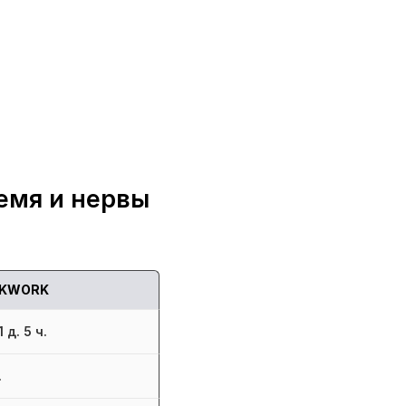
емя и нервы
KWORK
 д. 5 ч.
.