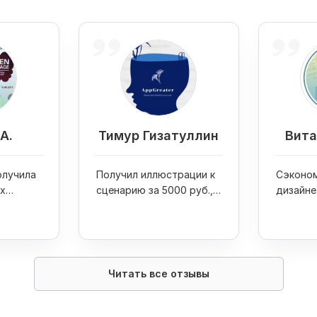
А.
Тимур Гизатуллин
Вита
получила
Получил иллюстрации к
Сэконом
х
сценарию за 5000 руб.,
дизайне
я
собрал команду из 100
своих к
ов
фрилансеров для своего
проекта
Читать все отзывы