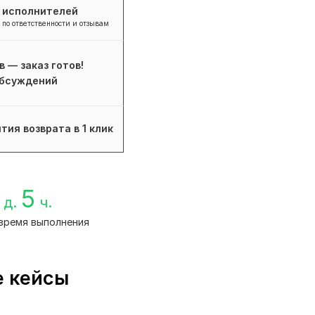
+ исполнителей
 по ответственности и отзывам
в — заказ готов!
бсуждений
тия возврата в 1 клик
5
д.
ч.
время выполнения
е кейсы