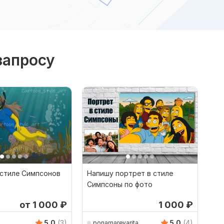
запросу
 стиле Симпсонов
Напишу портрет в стиле
Симпсоны по фото
от 1 000
₽
1 000
₽
5.0
(3)
5.0
(4)
ponamarevarita