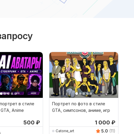
запросу
портрет в стиле
Портрет по фото в стиле
 GTA, Anime
GTA, симпсонов, аниме, игр
500
₽
1 000
₽
5.0
(11)
Catone_art
i