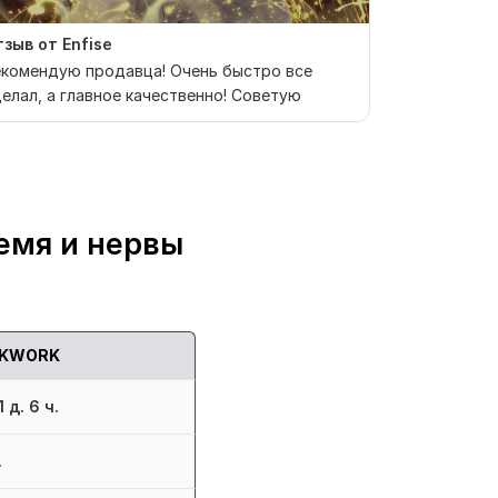
зыв от Enfise
Заказчик п
отзыв
екомендую продавца! Очень быстро все
елал, а главное качественно! Советую
Продавец сд
емя и нервы
KWORK
 д. 6 ч.
.