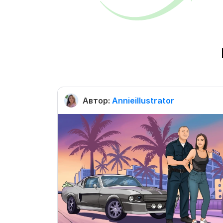
Автор:
Annieillustrator