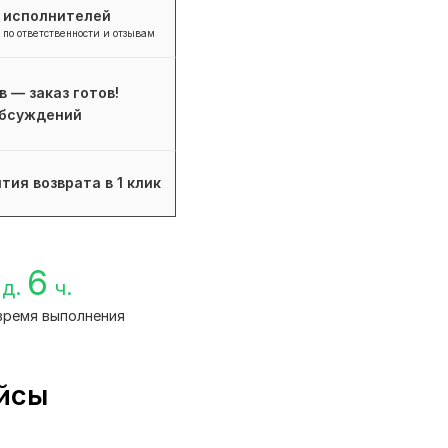
+ исполнителей
 по ответственности и отзывам
в — заказ готов!
бсуждений
тия возврата в 1 клик
6
д.
ч.
время выполнения
ейсы