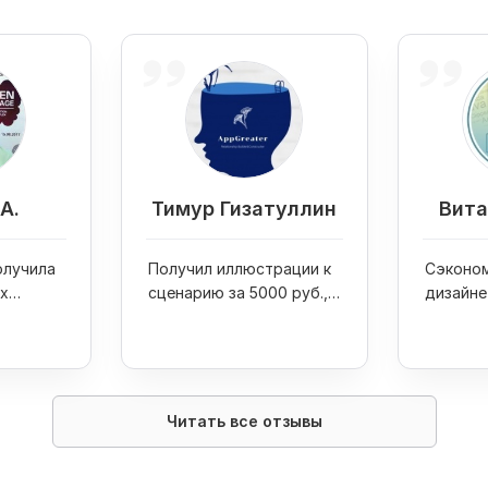
А.
Тимур Гизатуллин
Вита
получила
Получил иллюстрации к
Сэконом
х
сценарию за 5000 руб.,
дизайне
я
собрал команду из 100
своих к
ов
фрилансеров для своего
проекта
Читать все отзывы