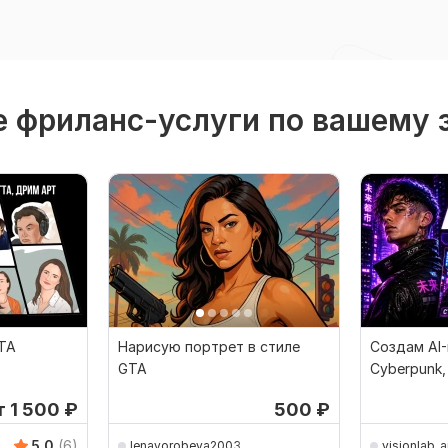
 фриланс-услуги по вашему 
GTA
Нарисую портрет в стиле
Создам AI-
GTA
Cyberpunk,
т 1 500
₽
500
₽
5.0
(6)
lenavorobeva2003
visionlab_a