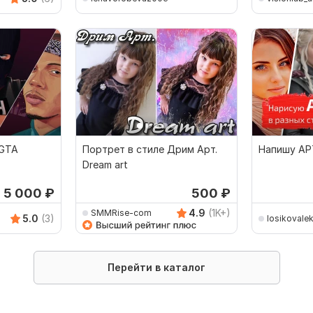
 GTA
Портрет в стиле Дрим Арт.
Напишу АР
Dream art
5 000
₽
500
₽
4.9
(1K+)
SMMRise-com
5.0
(3)
losikovale
Перейти в каталог