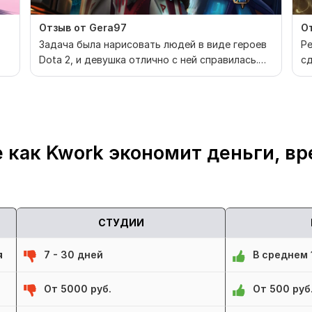
Отзыв от Gera97
От
Задача была нарисовать людей в виде героев
Р
Dota 2, и девушка отлично с ней справилась.
сд
Она большо...
 как Kwork экономит деньги, вр
СТУДИИ
я
7 - 30 дней
В среднем 1
От 5000 руб.
От 500 руб