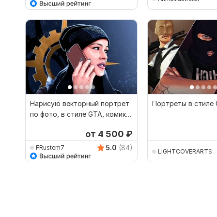
Нарисую векторный портрет
Портреты в стиле
по фото, в стиле GTA, комикс,
ПОПарт, Чиби
от 4 500
₽
5.0
(84)
FRustem7
LIGHTCOVERARTS