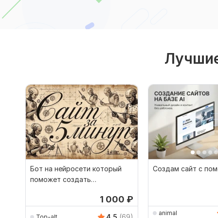
Лучшие
Бот на нейросети который
Создам сайт с по
поможет создать
одностраничный сайт
1 000
₽
лендинг
animal
4.5
(69)
Top-alt