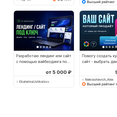
Разработаю лендинг или сайт
Помогу создать к
с помощью вайбкодинга под
сайт - выбрать дв
вашу задачу
функционал и конт
от 5 000
₽
Nekrashevich_Alex
EkaterinaUshkalova