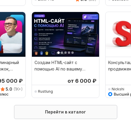
улинарный
Создам HTML-сайт с
Консульта
ижок,
помощью AI по вашему
продвижен
ент
референсу
Помощь пр
95 000
₽
от 6 000
₽
5.0
(1K+)
Nickshi
Rustlung
Перейти в каталог