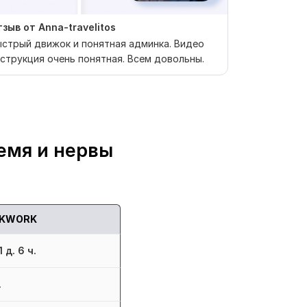
зыв от Anna-travelitos
Заказчик п
отзыв
стрый движок и понятная админка. Видео
струкция очень понятная. Всем довольны.
Продавец сд
емя и нервы
KWORK
 д. 6 ч.
.