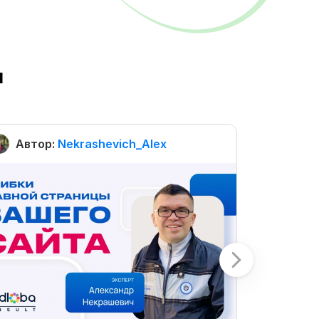
ы
Автор:
Nekrashevich_Alex
Автор