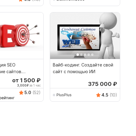
ция SEO
Вайб-кодинг. Создайте свой
ие сайтов.
сайт с помощью ИИ
и создании сайта
от 1 500
₽
375 000
₽
3,000
₽
за 1 час
5.0
(52)
4.5
(10)
PlusPlus