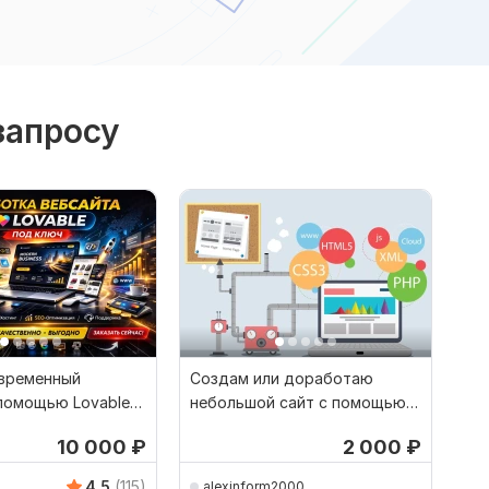
запросу
временный
Создам или доработаю
 помощью Lovable
небольшой сайт с помощью
асиво и удобно
ИИ
10 000
₽
2 000
₽
4.5
(115)
alexinform2000