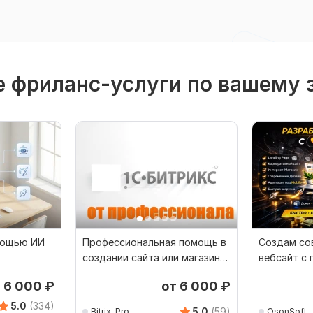
 фриланс-услуги по вашему 
мощью ИИ
Профессиональная помощь в
Создам со
создании сайта или магазина
вебсайт с
Битрикс
быстро кр
6 000
₽
от 6 000
₽
5.0
(334)
5.0
(59)
Bitrix-Pro
OsonSoft