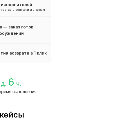
+ исполнителей
 по ответственности и отзывам
в — заказ готов!
бсуждений
тия возврата в 1 клик
6
д.
ч.
время выполнения
 кейсы