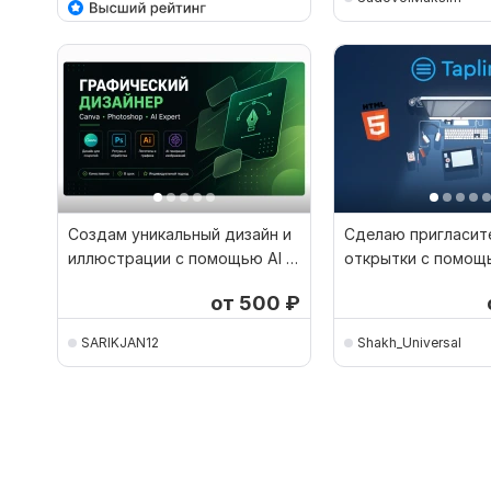
Создам уникальный дизайн и
Сделаю пригласит
иллюстрации с помощью AI и
открытки с помощь
Photoshop
или photoshop
от 500
₽
SARIKJAN12
Shakh_Universal