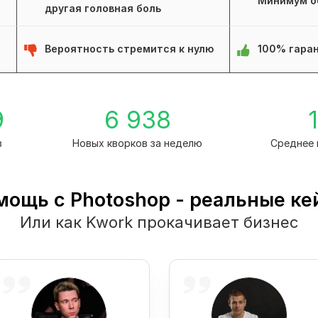
Минимум о
другая головная боль
Вероятность стремится к нулю
100% гаран
9
6 938
1
в
Новых кворков за неделю
Среднее 
мощь с Photoshop - реальные ке
Или как Kwork прокачивает бизнес