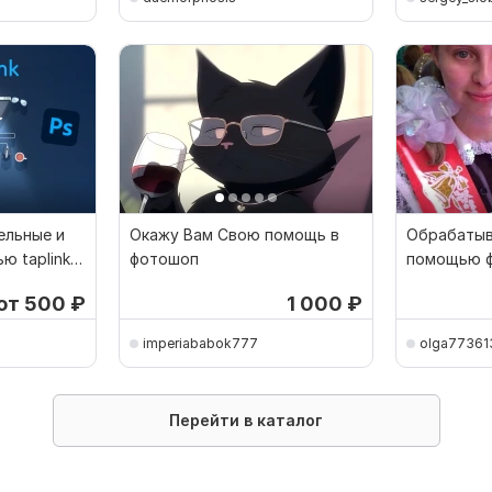
ельные и
Окажу Вам Свою помощь в
Обрабатыв
ю taplink
фотошоп
помощью ф
Реставрац
от 500
₽
1 000
₽
imperiababok777
olga77361
Перейти в каталог