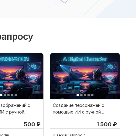
запросу
изображений с
Создание персонажей с
И с ручной
помощью ИИ с ручной
й в Photoshop
доработкай в Photoshop
500
₽
1 500
₽
bodin
sergey_slobodin