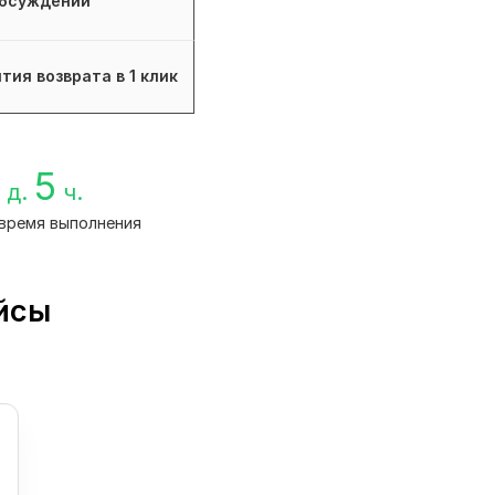
бсуждений
тия возврата в 1 клик
5
д.
ч.
время выполнения
йсы