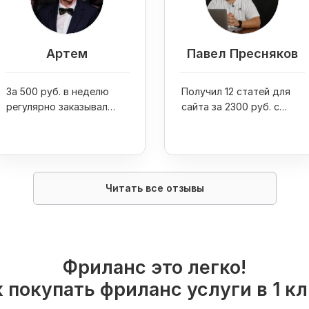
Артем
Павел Пресняков
За 500 руб. в неделю
Получил 12 статей для
регулярно заказывал
сайта за 2300 руб. с
транскрибацию,
помощью услуг
редактуру и оформление
транскрибации
текстов
Читать все отзывы
Фриланс это легко!
 покупать фриланс услуги в 1 к