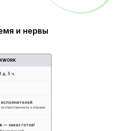
емя и нервы
KWORK
 д. 5 ч.
.
+ исполнителей
 по ответственности и отзывам
в — заказ готов!