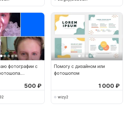
аю фотографии с
Помогу с дизайном или
отошопа.
фотошопом
ия фотографий
500
₽
1 000
₽
32
wizy2