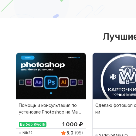
Лучшие
Помощь и консультация по
Сделаю фотошоп 
установке Photoshop на Mac
ии
и ПК
1 000
₽
Выбор Kwork
5.0
(95)
Nik22
SadovoiMaksim