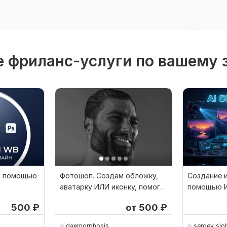
 фриланс-услуги по вашему 
с помощью
Фотошоп. Создам обложку,
Создание 
аватарку ИЛИ иконку, помогу
помощью И
С дизайном
доработко
500
₽
от 500
₽
daemorphosis
sergey_slo