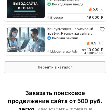
5.0
(7)
19 000
₽
it_souse
Консультация - поисковый
трафик. Раскрутка сайта с
помощью ИИ
4.9
(46)
от 13 000
₽
LidogeneratorAds
4,333
₽
за 1 час
Перейти в каталог
Заказать поисковое
продвижение сайта от 500 руб.
легко,
как купить товар в