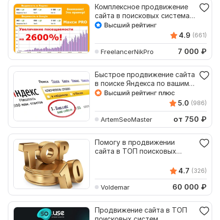
Комплексное продвижение
сайта в поисковых системах
Яндекс, Google
4.9
(661)
7 000
₽
FreelancerNikPro
Быстрое продвижение сайта
в поиске Яндекса по вашим
поисковым запросам
5.0
(986)
от 750
₽
ArtemSeoMaster
Помогу в продвижении
сайта в ТОП поисковых
систем по ключевым
запросам
4.7
(326)
60 000
₽
Voldemar
Продвижение сайта в ТОП
поисковых систем