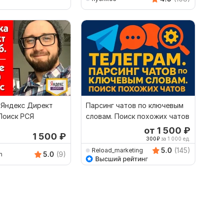
 Яндекс Директ
Парсинг чатов по ключевым
од ключ. Поиск РСЯ
словам. Поиск похожих чатов
от 1 500
₽
1 500
₽
300
₽
за 1 000 ед.
5.0
(145)
Reload_marketing
5.0
(9)
n