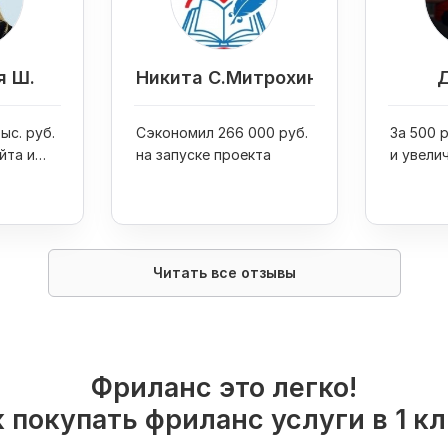
я Ш.
Никита С.Митрохин
Д
ыс. руб.
Сэкономил 266 000 руб.
За 500 
йта и
на запуске проекта
и увели
ажи
Google
на в 4
Читать все отзывы
Фриланс это легко!
 покупать фриланс услуги в 1 к