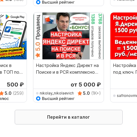
оиск в
Настройка Яндекс Директ на
Настройка
 в ТОП под
Поиске и в РСЯ комплексно
п
под ключ + бонус
500
₽
от 5 000
₽
5.0
(259)
5.0
(1K+)
0
nikolay_nikolaevich
safronovm
Перейти в каталог