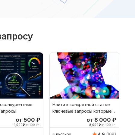
запросу
коконкурентные
Найти к конкретной статье
запросы
ключевые запросы которые
ты упустил
от 500
₽
от 8 000
₽
1,000
₽
за 100 кл.
8,000
₽
за 100 кл.
4.9
(108)
nychkos