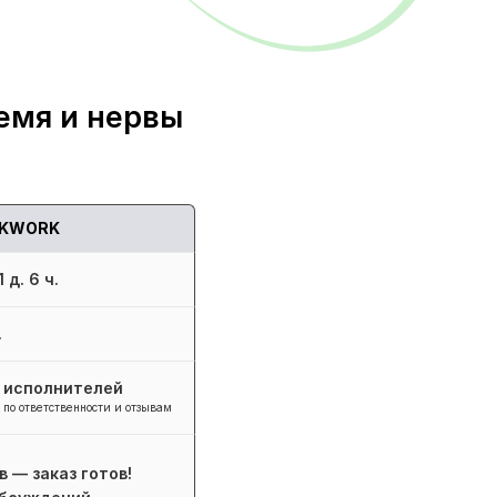
емя и нервы
KWORK
 д. 6 ч.
.
+ исполнителей
 по ответственности и отзывам
в — заказ готов!