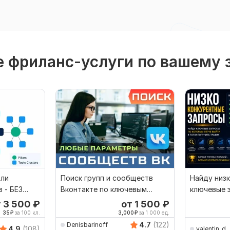
 фриланс-услуги по вашему 
бли
Поиск групп и сообществ
Найду низ
 - БЕЗ
Вконтакте по ключевым
ключевые 
запросам
т 3 500
₽
от 1 500
₽
35
₽
за 100 кл.
3,000
₽
за 1 000 ед.
4.7
(122)
Denisbarinoff
4.9
(108)
valentin_d