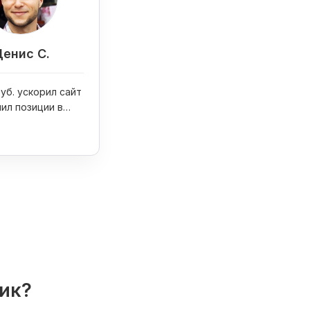
енис С.
руб. ускорил сайт
чил позиции в
лик?