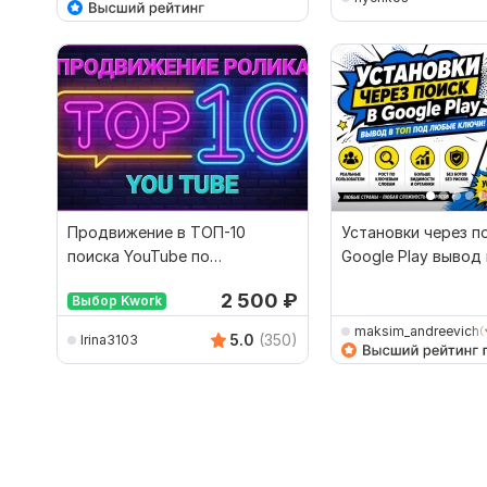
Продвижение в ТОП-10
Установки через п
поиска YouTube по
Google Play вывод
ключевому запросу
любые ключи
2 500
₽
Выбор Kwork
maksim_andreevich
5.0
(350)
Irina3103