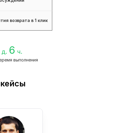
бсуждений
тия возврата в 1 клик
6
д.
ч.
время выполнения
 кейсы