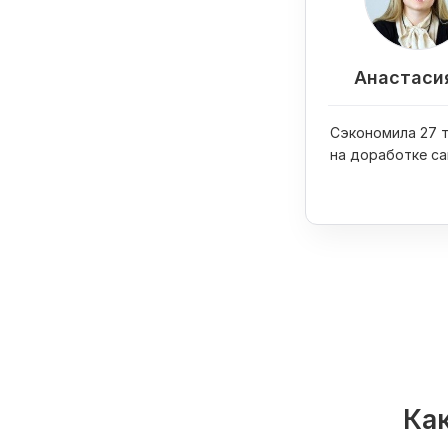
Анастаси
Сэкономила 27 т
на доработке са
увеличила прод
интернет-магази
раза
Как