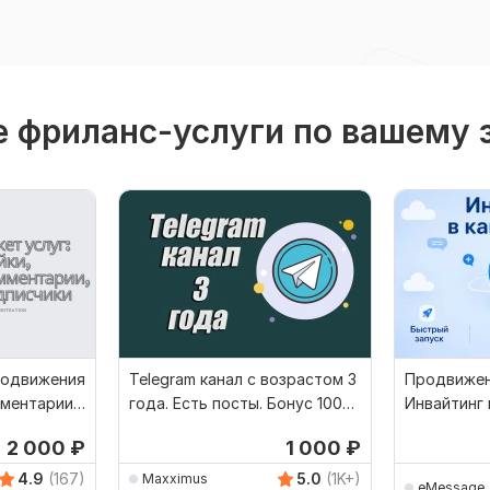
 фриланс-услуги по вашему 
родвижения
Telegram канал с возрастом 3
Продвижен
мментарии,
года. Есть посты. Бонус 100
Инвайтинг 
подписчиков
подписчик
2 000
₽
1 000
₽
4.9
(167)
5.0
(1K+)
Maxximus
eMessage_