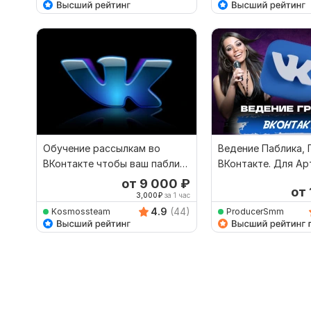
Обучение рассылкам во
Ведение Паблика, 
ВКонтакте чтобы ваш паблик
ВКонтакте. Для Ар
не терялся в ленте
Блогера, Компании
от 9 000
₽
от
3,000
₽
за 1 час
4.9
(44)
Kosmossteam
ProducerSmm