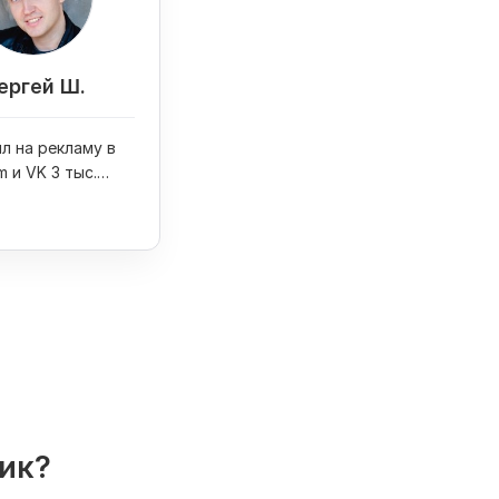
ергей Ш.
л на рекламу в
m и VK 3 тыс.
олучил 6 заказов
 свадеб
лик?