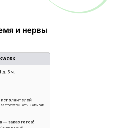
емя и нервы
KWORK
 д. 5 ч.
.
+ исполнителей
 по ответственности и отзывам
в — заказ готов!