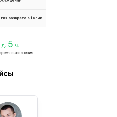
бсуждений
тия возврата в 1 клик
5
д.
ч.
время выполнения
ейсы