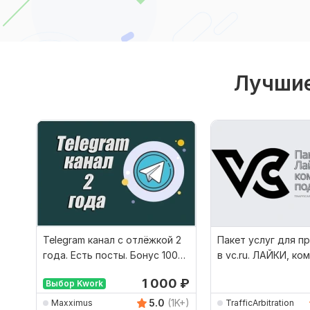
Лучшие
Telegram канал с отлёжкой 2
Пакет услуг для п
года. Есть посты. Бонус 100
в vc.ru. ЛАЙКИ, ко
подписчиков
подписчики
1 000
₽
Выбор Kwork
5.0
(1K+)
Maxximus
TrafficArbitration