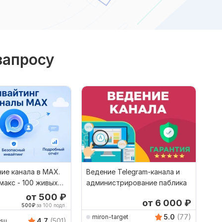
запросу
ие канала в MAX.
Ведение Telegram-канала и
макс - 100 живых
администрирование паблика
ов
от 500
₽
от 6 000
₽
500
₽
за 100 подп.
5.0
(77)
miron-target
4.7
(501)
su