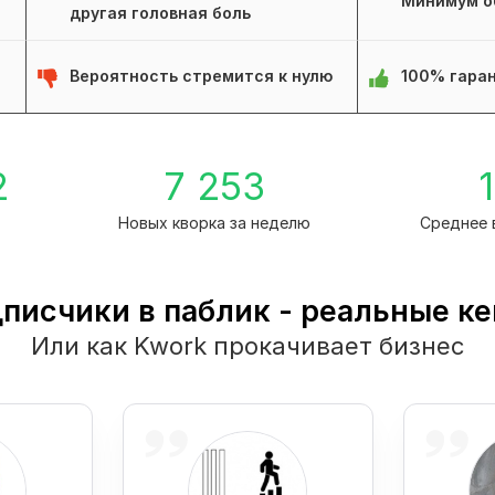
Минимум о
другая головная боль
Вероятность стремится к нулю
100% гаран
2
7 253
1
а
Новых кворка за неделю
Среднее 
писчики в паблик - реальные к
Или как Kwork прокачивает бизнес