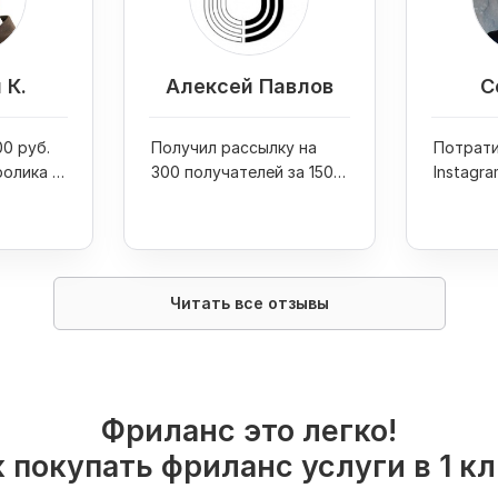
 К.
Алексей Павлов
С
0 руб.
Получил рассылку на
Потрати
ролика и
300 получателей за 1500
Instagra
 Youtube
руб. и 1 день
руб. и п
на фото
Читать все отзывы
Фриланс это легко!
 покупать фриланс услуги в 1 к