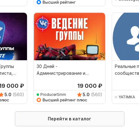
Группы
30 Дней -
Реальные 
тиста,
Администрирование и
сообществ
Ведение группы, паблика
Да
 19 000
₽
19 000
₽
ВКонтакте
5.0
(560)
5.0
(560)
ProducerSmm
YATIMKA
Перейти в каталог