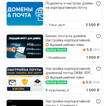
Подключу и настрою домен
на корпоративную почту
2 500
₽
Timur_tech
Бизнес почта на домене.
Настройка корпоративной
почты вашего сайта
5.0
Выбор Kwork
(1K+)
1 000
₽
EmailMaster
Настройка корпоративной,
доменной почты DKIM, SPF,
DMARC, SMTP
5.0
Выбор Kwork
(528)
1 500
₽
Vyacheslav_X
Настройка корпоративной
почты с доменом с