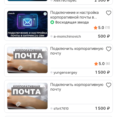
2 500
₽
AlexTechspec
Подключение и настройка
корпоративной почты в
Битрикс24 CRM
5.0
(11)
500
₽
a-momchinovich
Подключить корпоративную
почту
5.0
(6)
1 500
₽
yungensergey
Подключить корпоративную
почту
1 500
₽
sfort7610