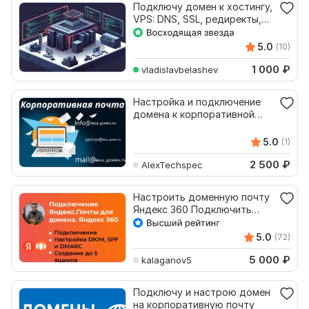
Подключу домен к хостингу,
VPS: DNS, SSL, редиректы,
почта под ключ
5.0
(10)
1 000
₽
vladislavbelashev
Настройка и подключение
домена к корпоративной
почте
5.0
(1)
2 500
₽
AlexTechspec
Настроить доменную почту
Яндекс 360 Подключить
Яндекс. Почту на домен
5.0
(72)
5 000
₽
kalaganov5
Подключу и настрою домен
на корпоративную почту