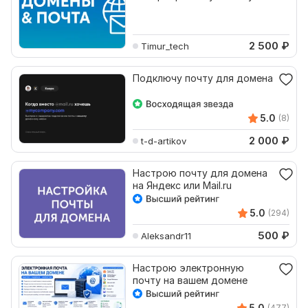
2 500
₽
Timur_tech
Подключу почту для домена
5.0
(8)
2 000
₽
t-d-artikov
Настрою почту для домена
на Яндекс или Mail.ru
5.0
(294)
500
₽
Aleksandr11
Настрою электронную
почту на вашем домене
5.0
(477)