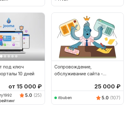
т под ключ
Сопровождение,
порталы 10 дней
обслуживание сайта -
Wordpress, Bitrix, Joomla,
от 15 000
₽
25 000
₽
ModX
5.0
(25)
ry1992
5.0
(107)
itbuben