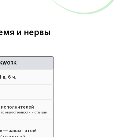
емя и нервы
KWORK
 д. 6 ч.
.
+ исполнителей
 по ответственности и отзывам
в — заказ готов!