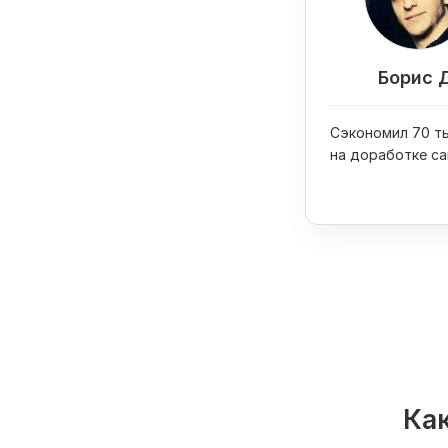
Борис 
Сэкономил 70 ты
на доработке са
купил на них iPh
Как