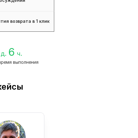
бсуждений
тия возврата в 1 клик
6
д.
ч.
время выполнения
кейсы