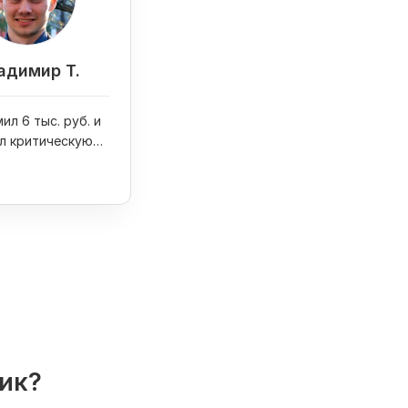
адимир Т.
ил 6 тыс. руб. и
л критическую
на сайте
лик?