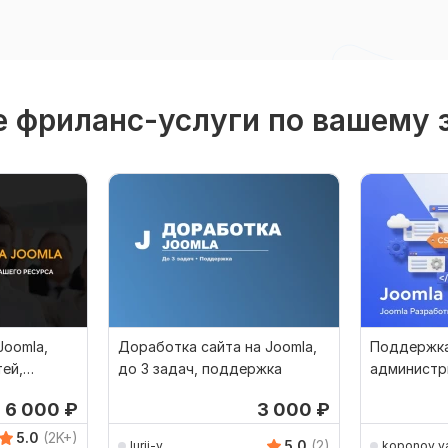
 фриланс-услуги по вашему 
Joomla,
Доработка сайта на Joomla,
Поддержка
ей,
до 3 задач, поддержка
администр
сурса
на Joomla 
6 000
₽
3 000
₽
5.0
(2K+)
5.0
(2)
Iurii-v
koponov_v