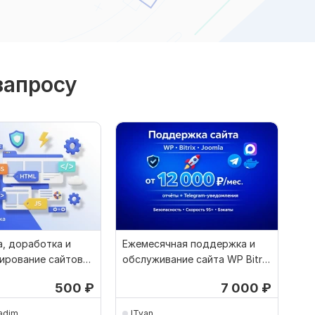
запросу
, доработка и
Ежемесячная поддержка и
ирование сайтов
обслуживание сайта WP Bitrix
3-5
Joomla
500
₽
7 000
₽
adim
ITvan