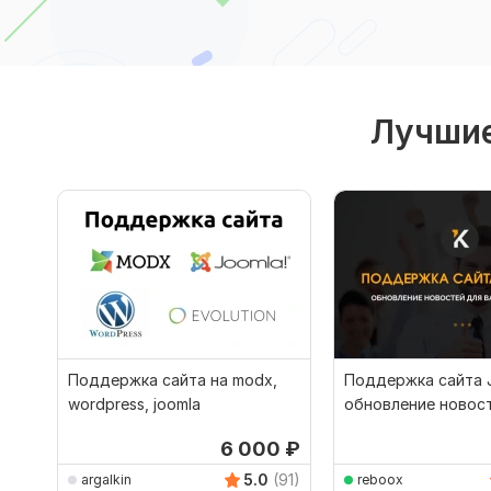
Лучшие
Поддержка сайта на modx,
Поддержка сайта 
wordpress, joomla
обновление новост
администратор ре
6 000
₽
5.0
(91)
argalkin
reboox