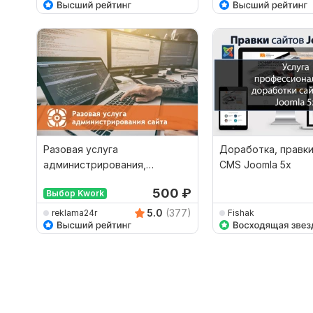
Разовая услуга
Доработка, правки
администрирования,
CMS Joomla 5x
техническая поддержка веб-
500
₽
Выбор Kwork
сайта
5.0
(377)
reklama24r
Fishak