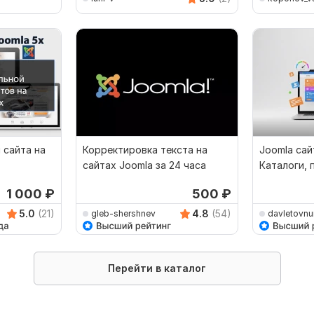
 сайта на
Корректировка текста на
Joomla сай
сайтах Joomla за 24 часа
Каталоги, 
1 000
₽
500
₽
5.0
(21)
4.8
(54)
gleb-shershnev
davletovnu
Перейти в каталог