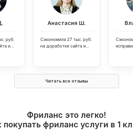
Д.
Анастасия Ш.
Вл
с. руб.
Сэкономила 27 тыс. руб.
Сэконом
йта и
на доработке сайта и
исправи
one 7
увеличила продажи
ошибку 
интернет-магазина в 4
раза
Читать все отзывы
Фриланс это легко!
 покупать фриланс услуги в 1 к