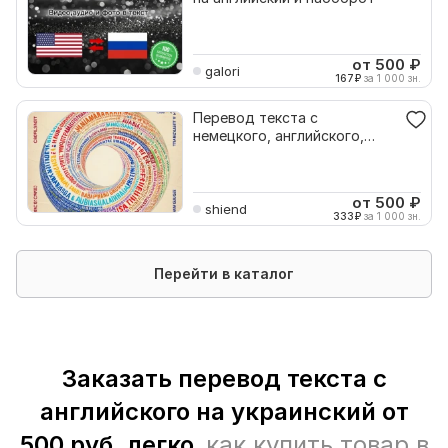
от 500
₽
galori
167
₽
за 1 000 зн.
Перевод текста с
немецкого, английского,
украинского языков
от 500
₽
shiend
333
₽
за 1 000 зн.
Перейти в каталог
Заказать перевод текста с
английского на украинский от
500 руб. легко,
как купить товар в