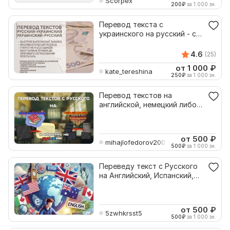
Scorpex
200
₽
за 1 000 зн.
Перевод текста с
украинского на русский - с
русского на украинский
4.6
(25)
от 1 000
₽
kate_tereshina
250
₽
за 1 000 зн.
Перевод текстов на
английской, немецкий либо
наоборот на ваш язык
от 500
₽
mihajlofedorov2004
500
₽
за 1 000 зн.
Переведу текст с Русского
на Английский, Испанский,
Украинский
от 500
₽
5zwhkrsst5
500
₽
за 1 000 зн.