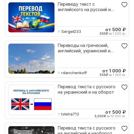
Переведу текст с
английского на русский и
украинский
от 500
₽
SergeiD33
500
₽
за 1 000 зн.
Переводы на греческий,
английский, украинский и
итальянский языки
от 1 000
₽
rdanchenkoff
556
₽
за 1 000 зн.
Перевод текста с русского
на украинский и на оборот
от 500
₽
tvleha713
5,000
₽
за 10 000 зн.
Перевод текста с русского
на английский и наоборот