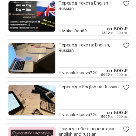
Перевод текста English -
Russian
от 500
₽
MakeiiDen89
130
₽
за 1 000 зн.
Перевод текста: English,
Russian
от 500
₽
varaalekseeva729
500
₽
за 1 000 зн.
Перевод с English на Russian
от 500
₽
varaalekseeva729
500
₽
за 1 000 зн.
Помогу тебе с переводом
english and russian