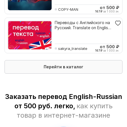
от 500
₽
COPY-MAN
167
₽
за 1 000 зн.
Переводы с Английского на
Русский. Translate on English
to Russian
от 500
₽
sakyra_translate
167
₽
за 1 000 зн.
Перейти в каталог
Заказать перевод English-Russian
от 500 руб. легко,
как купить
товар в интернет-магазине