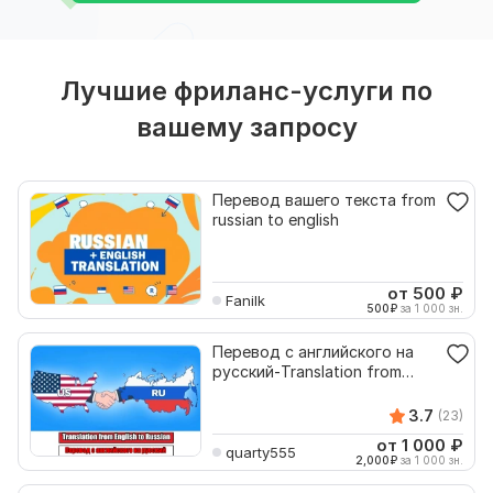
Лучшие фриланс-услуги по
вашему запросу
Перевод вашего текста from
russian to english
от 500
₽
Fanilk
500
₽
за 1 000 зн.
Перевод с английского на
русский-Translation from
English to Russian
3.7
(23)
от 1 000
₽
quarty555
2,000
₽
за 1 000 зн.