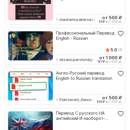
от 500
₽
mashamurakerva24
50
₽
за 1 000 зн.
Профессиональный Перевод
English - Russian
5.0
(1)
от 1 000
₽
elizasicparvismagnad
167
₽
за 1 000 зн.
Англо-Русский перевод
English to Russian translation
от 500
₽
Pokrowskii_Alexander
500
₽
за 1 000 зн.
Перевод С русского НА
английский И наоборот-
russian OR english