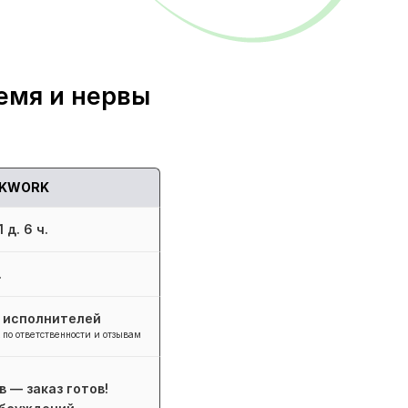
емя и нервы
KWORK
 д. 6 ч.
.
+ исполнителей
 по ответственности и отзывам
в — заказ готов!