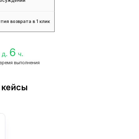
бсуждений
тия возврата в 1 клик
6
д.
ч.
время выполнения
 кейсы