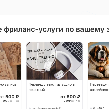
 фриланс-услуги по вашему 
ую запись
Переведу текст из аудио в
Переведу п
печатный
английског
наоборот
от 500
₽
от 500
₽
500
₽
за 1 час
250
₽
за 1 час
nezdanovaevgenia13
Vov4ik0