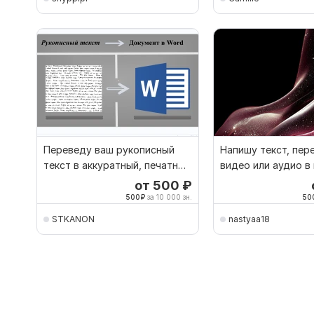
Переведу ваш рукописный
Напишу текст, пер
текст в аккуратный, печатный
видео или аудио в
формат Word
вариант
от 500
₽
500
₽
за 10 000 зн.
50
STKANON
nastyaa18