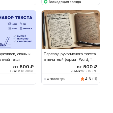
укописи, сканы и
Перевод рукописного текста
атный текст
в печатный формат Word, TXT
или PDF
от 500
₽
от 500
₽
500
₽
за 10 000 зн.
3,333
₽
за 10 000 зн.
4.6
(11)
webdewep0