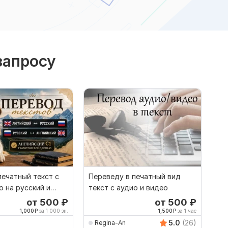
запросу
ечатный текст с
Переведу в печатный вид
о на русский и
текст с аудио и видео
от 500
₽
от 500
₽
1,000
₽
за 1 000 зн.
1,500
₽
за 1 час
5.0
(26)
Regina-An