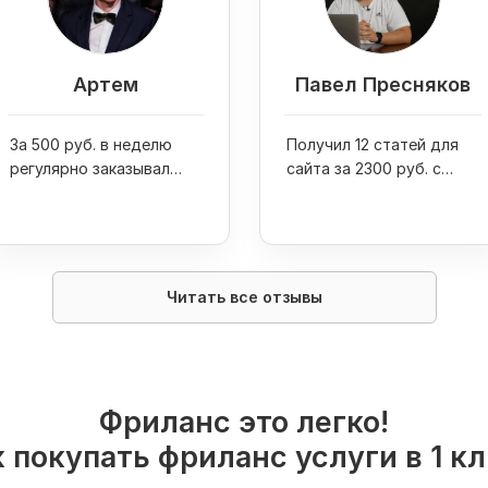
Артем
Павел Пресняков
За 500 руб. в неделю
Получил 12 статей для
регулярно заказывал
сайта за 2300 руб. с
транскрибацию,
помощью услуг
редактуру и оформление
транскрибации
текстов
Читать все отзывы
Фриланс это легко!
 покупать фриланс услуги в 1 к