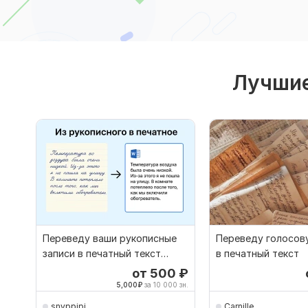
Лучшие
Переведу ваши рукописные
Переведу голосов
записи в печатный текст
в печатный текст
Word, PDF
от 500
₽
5,000
₽
за 10 000 зн.
snyppipi
Carnille