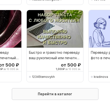
еведу
Быстро и грамотно переведу
Переведу р
 печатный
ваш рукописный или печатный
фото в печ
текст
от 500
₽
от 500
₽
0
₽
за 10 000 зн.
1,000
₽
за 10 000 зн.
12345ternovykh
kradinova
Перейти в каталог