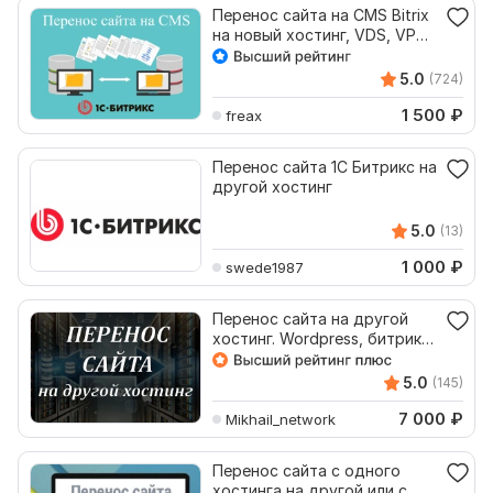
Перенос сайта на CMS Bitrix
на новый хостинг, VDS, VPS,
другой домен
5.0
(724)
1 500
₽
freax
Перенос сайта 1С Битрикс на
другой хостинг
5.0
(13)
1 000
₽
swede1987
Перенос сайта на другой
хостинг. Wordpress, битрикс
и другие системы
5.0
(145)
7 000
₽
Mikhail_network
Перенос сайта с одного
хостинга на другой или с