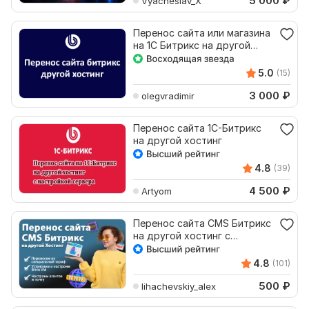
5 000
₽
Vyacheslav_X
Перенос сайта или магазина
на 1С Битрикс на другой
хостинг
5.0
(15)
3 000
₽
olegvradimir
Перенос сайта 1С-Битрикс
на другой хостинг
4.8
(39)
4 500
₽
Artyom
Перенос сайта CMS Битрикс
на другой хостинг с
настройкой Bitrix VM
4.8
(101)
500
₽
lihachevskiy_alex