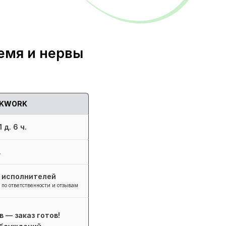
емя и нервы
KWORK
 д. 6 ч.
.
+ исполнителей
 по ответственности и отзывам
в — заказ готов!