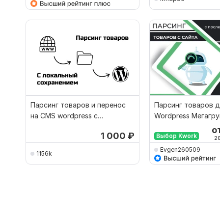
Парсинг товаров и перенос
Парсинг товаров 
на CMS wordpress с
Wordpress Мегагру
локальным сохранением
в csv или excel фай
о
1 000
₽
Выбор Kwork
2
Evgen260509
1156k