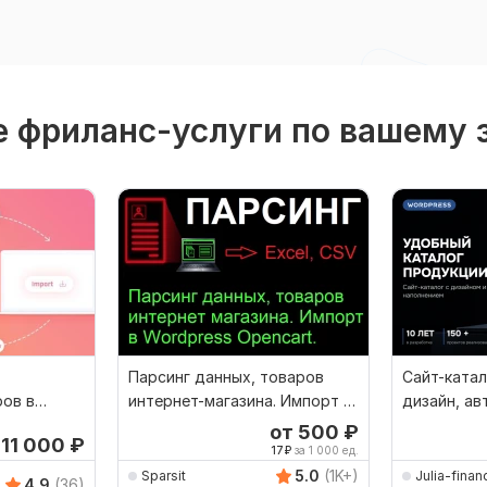
 фриланс-услуги по вашему 
Парсинг данных, товаров
Сайт-катал
ров в
интернет-магазина. Импорт в
дизайн, ав
mmerce
Wordpress Opencart
парсинг
от 500
₽
11 000
₽
17
₽
за 1 000 ед.
5.0
(1K+)
Sparsit
Julia-finan
4.9
(36)