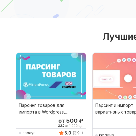
Лучшие
Парсинг товаров для
Парсинг и импорт
импорта в Wordpress,
вариативных това
Woocommerce
Wordpress WooCo
от 500
₽
33
₽
за 1 000 ед.
5.0
(3K+)
aspayr
kmdp86