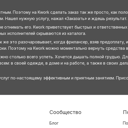
ным. Поэтому на Kwork сделать заказ так же просто, как поло
и. Нашел нужную услугу, нажал «Заказать» и ждешь результат.
е отнимать его. Kwork приветствует быстрых и ответственных
ных исполнителей скрываются из каталога.
 же это разочаровывает, когда фрилансер, взяв предоплату, 
оки. Поэтому на Kwork можно моментально вернуть средства в
ужно столько всего успеть. Хочется дышать полной грудью. Д
сем: в своей одежде, в доме и на работе, а также в своих дела
-услуг по-настоящему эффективным и приятным занятием. Прис
Сообщество
П
Блог
По