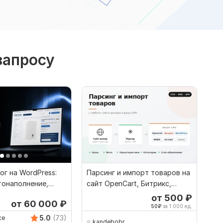
запросу
ог на WordPress:
Парсинг и импорт товаров на
тонаполнение,
сайт OpenCart, Битрикс,
WordPress
от 500
₽
от 60 000
₽
50
₽
за 1 000 ед.
5.0
(73)
ce
kandebobr