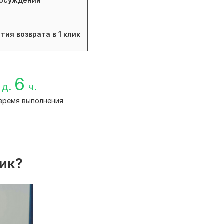
бсуждений
тия возврата в 1 клик
6
д.
ч.
время выполнения
лик?