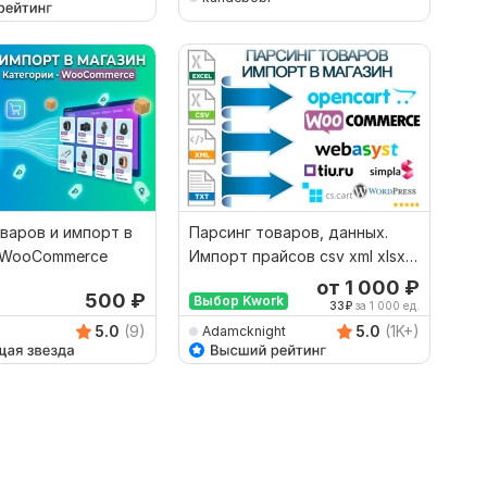
варов и импорт в
Парсинг товаров, данных.
 WooCommerce
Импорт прайсов csv xml xlsx в
CMS, на сайт
от 1 000
₽
500
₽
Выбор Kwork
33
₽
за 1 000 ед.
5.0
(9)
5.0
(1K+)
Adamcknight