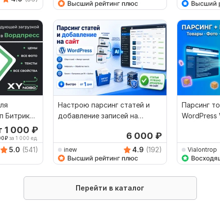
для
Настрою парсинг статей и
Парсинг то
п Битрикс
добавление записей на
WordPress
л
WordPress
т 1 000
₽
6 000
₽
00
₽
за 1 000 ед.
5.0
(541)
4.9
(192)
inew
Vialontrop
Перейти в каталог