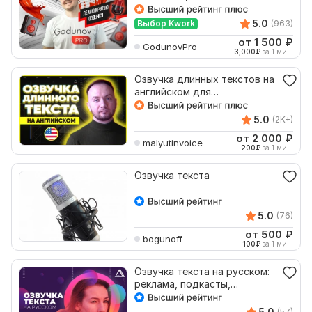
студийной обработкой
5.0
Выбор Kwork
(963)
от 1 500
₽
GodunovPro
3,000
₽
за 1 мин.
Озвучка длинных текстов на
английском для
видеоролика, подкаста
5.0
(2K+)
от 2 000
₽
malyutinvoice
200
₽
за 1 мин.
Озвучка текста
5.0
(76)
от 500
₽
bogunoff
100
₽
за 1 мин.
Озвучка текста на русском:
реклама, подкасты,
видеоролики, IVR, клипы
5.0
(57)