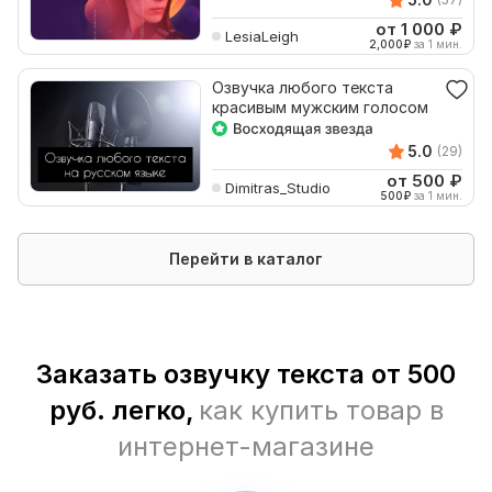
от 1 000
₽
LesiaLeigh
2,000
₽
за 1 мин.
Озвучка любого текста
красивым мужским голосом
5.0
(29)
от 500
₽
Dimitras_Studio
500
₽
за 1 мин.
Перейти в каталог
Заказать озвучку текста от 500
руб. легко,
как купить товар в
интернет-магазине