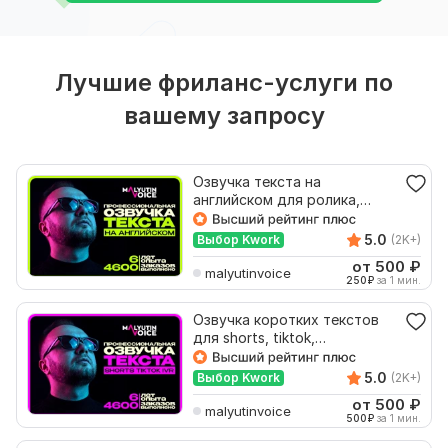
Лучшие фриланс-услуги по
вашему запросу
Озвучка текста на
английском для ролика,
рекламы, видео, игры
5.0
Выбор Kwork
(2K+)
от 500
₽
malyutinvoice
250
₽
за 1 мин.
Озвучка коротких текстов
для shorts, tiktok,
рекламного ролика, IVR
5.0
Выбор Kwork
(2K+)
от 500
₽
malyutinvoice
500
₽
за 1 мин.