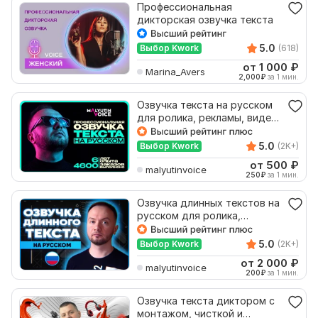
Профессиональная
дикторская озвучка текста
5.0
Выбор Kwork
(618)
от 1 000
₽
Marina_Avers
2,000
₽
за 1 мин.
Озвучка текста на русском
для ролика, рекламы, видео,
игры
5.0
Выбор Kwork
(2K+)
от 500
₽
malyutinvoice
250
₽
за 1 мин.
Озвучка длинных текстов на
русском для ролика,
презентации, подкаста
5.0
Выбор Kwork
(2K+)
от 2 000
₽
malyutinvoice
200
₽
за 1 мин.
Озвучка текста диктором с
монтажом, чисткой и