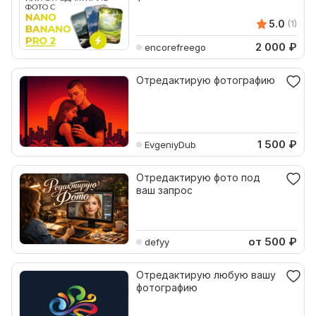
5.0
(1)
2 000
₽
encorefreego
Отредактирую фотографию
1 500
₽
EvgeniyDub
Отредактирую фото под
ваш запрос
от 500
₽
defyy
Отредактирую любую вашу
фотографию