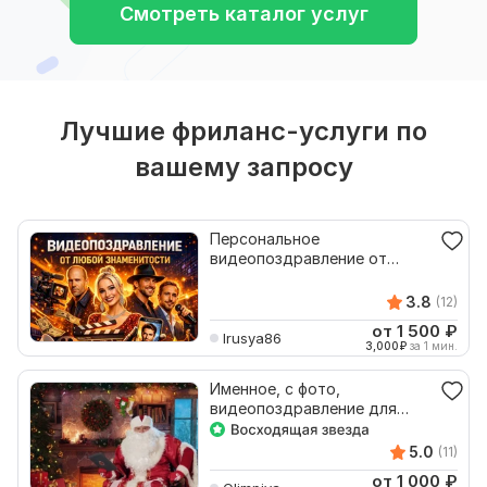
Смотреть каталог услуг
Лучшие фриланс-услуги по
вашему запросу
Персональное
видеопоздравление от
любой знаменитости
3.8
(12)
от 1 500
₽
Irusya86
3,000
₽
за 1 мин.
Именное, с фото,
видеопоздравление для
взрослого от Деда Мороза -
2026
5.0
(11)
от 1 000
₽