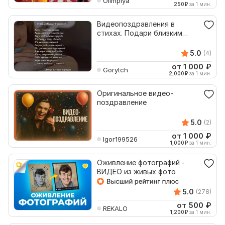
Olimpiya
250
₽
за 1 мин.
Видеопоздравления в
стихах. Подари близким
праздник
5.0
(4)
от 1 000
₽
Gorytch
2,000
₽
за 1 мин.
Оригинальное видео-
поздравление
5.0
(2)
от 1 000
₽
Igor199526
1,000
₽
за 1 мин.
Оживление фотографий -
ВИДЕО из живых фото
5.0
(278)
от 500
₽
REKALO
1,200
₽
за 1 мин.