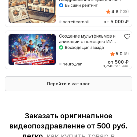
Днём рождения. Свадьбой
4.8
(108)
от 5 000
₽
perrettcornall
Создание мультфильмов и
анимации с помощью ИИ
Оживлю вашу историю
5.0
(8)
от 500
₽
neuro_van
3,750
₽
за 1 мин.
Перейти в каталог
Заказать оригинальное
видеопоздравление от 500 руб.
легко,
как купить товар в