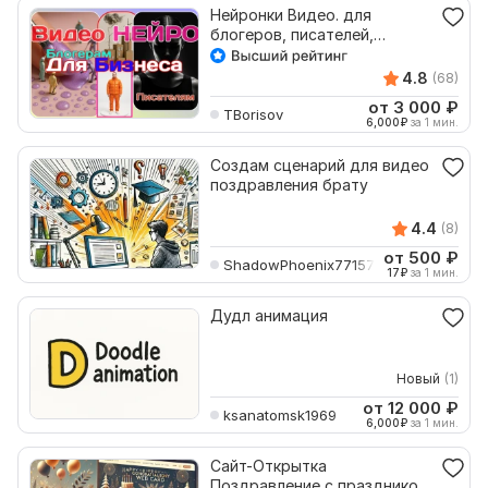
Нейронки Видео. для
блогеров, писателей,
владельцев бизнеса
4.8
(68)
от 3 000
₽
TBorisov
6,000
₽
за 1 мин.
Создам сценарий для видео
поздравления брату
4.4
(8)
от 500
₽
ShadowPhoenix771571
17
₽
за 1 мин.
Дудл анимация
Новый
(1)
от 12 000
₽
ksanatomsk1969
6,000
₽
за 1 мин.
Сайт-Открытка
Поздравление с праздником.