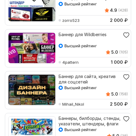
4.9
(428)
2 000
₽
zorro523
Баннер для Wildberries
5.0
(105)
1 000
₽
4pattern
Баннер для сайта, креатив
для соцсетей
5.0
(158)
2 500
₽
Mihail_Nikol
Баннеры, билборды, стенды,
указатели, штендеры, флаги
5.0
(38)