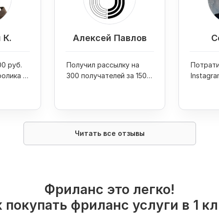
 К.
Алексей Павлов
С
0 руб.
Получил рассылку на
Потрати
ролика и
300 получателей за 1500
Instagra
 Youtube
руб. и 1 день
руб. и п
на фото
Читать все отзывы
Фриланс это легко!
 покупать фриланс услуги в 1 к