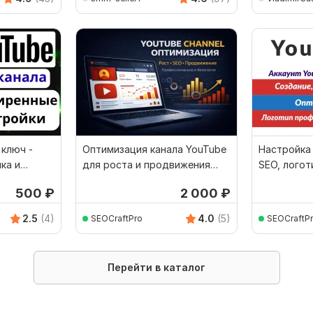
 ключ -
Оптимизация канала YouTube
Настройка 
ка и
для роста и продвижения
SEO, логот
канала
полная оп
500
₽
2 000
₽
2.5
(4)
4.0
(5)
SEOCraftPro
SEOCraftP
Перейти в каталог