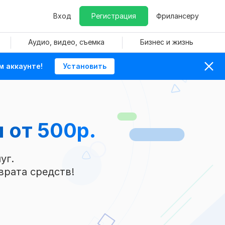
Вход
Регистрация
Фрилансеру
Аудио, видео, съемка
Бизнес и жизнь
м аккаунте!
Установить
 от 500р.
уг.
врата средств!