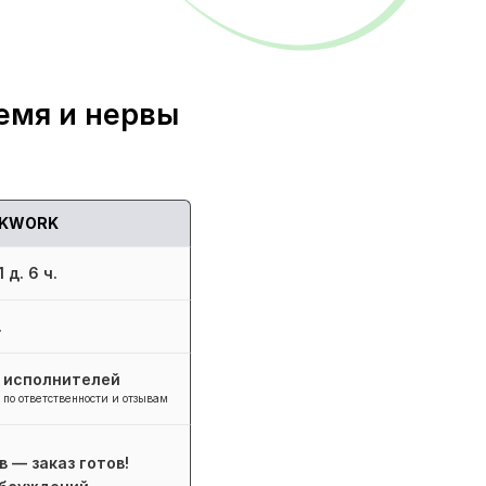
емя и нервы
KWORK
 д. 6 ч.
.
+ исполнителей
 по ответственности и отзывам
в — заказ готов!