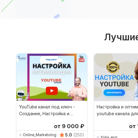
Лучшие
YouTube канал под ключ -
Настройка и опти
Создание, Настройка и
youtube канала дл
Оптимизация
продвижения на ю
от 9 000
₽
от
5.0
(250)
Online_Marketolog
Yulia_evg