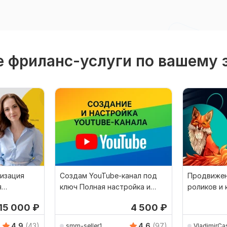
 фриланс-услуги по вашему 
мизация
Создам YouTube-канал под
Продвижен
я
ключ Полная настройка и
роликов и 
туб
SEO-оптимизация
 15 000
₽
4 500
₽
4.9
(43)
4.6
(97)
smm-seller1
VladimirC