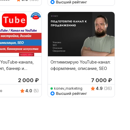
YouTube-канала,
Оптимизирую YouTube-канал:
ип, баннер и
оформление, описание, SEO
тимизация
2 000
₽
7 000
₽
4.9
(36)
konev_marketing
4.0
(5)
ro