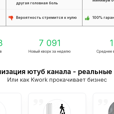
Минимум о
другая головная боль
Вероятность стремится к нулю
100% гаран
8
7 091
1
в
Новый кворк за неделю
Среднее 
изация ютуб канала - реальные
Или как Kwork прокачивает бизнес