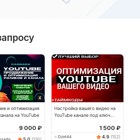
запросу
ие и оптимизация
Настройка вашего видео на
канала на YouTube
YouTube канале под ключ.
Оптимизация видео
9 000
₽
1 500
₽
4.9
(152)
Dzirt44
5.0
(136)
assado