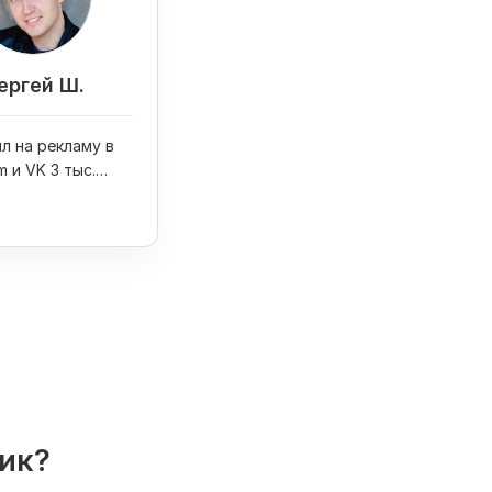
ергей Ш.
л на рекламу в
m и VK 3 тыс.
олучил 6 заказов
 свадеб
лик?