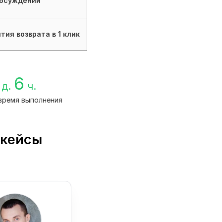
бсуждений
тия возврата в 1 клик
6
д.
ч.
время выполнения
 кейсы