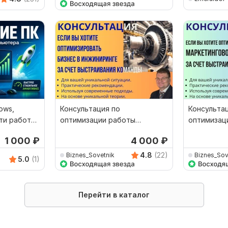
ows,
Консультация по
Консульта
ти работы
оптимизации работы
оптимизац
команды в инжиниринге
команды в
1 000
₽
4 000
₽
агентстве
4.8
(22)
Biznes_Sovetnik
Biznes_Sov
5.0
(1)
Перейти в каталог