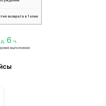
бсуждений
тия возврата в 1 клик
6
д.
ч.
время выполнения
ейсы