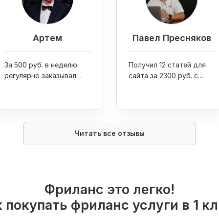
Артем
Павел Пресняков
За 500 руб. в неделю
Получил 12 статей для
регулярно заказывал
сайта за 2300 руб. с
транскрибацию,
помощью услуг
редактуру и оформление
транскрибации
текстов
Читать все отзывы
Фриланс это легко!
 покупать фриланс услуги в 1 к