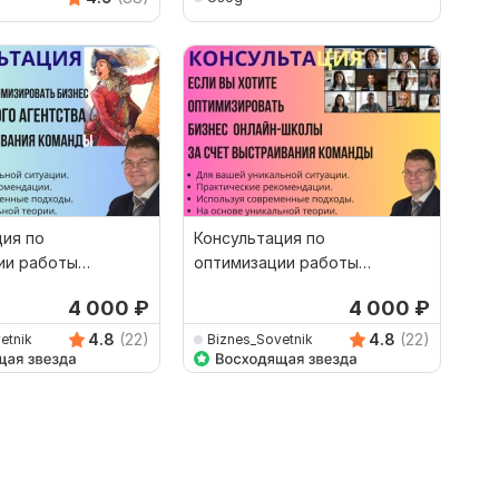
ция по
Консультация по
ии работы
оптимизации работы
 маркетинговом
команды в онлайн-школе
4 000
₽
4 000
₽
4.8
(22)
4.8
(22)
etnik
Biznes_Sovetnik