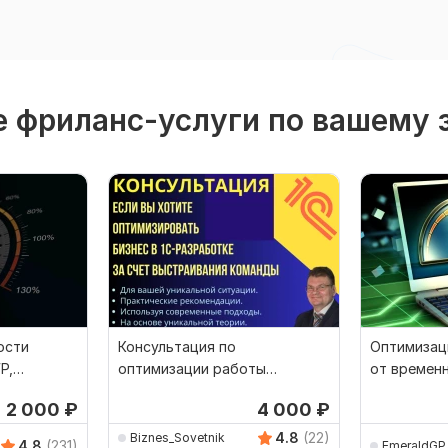
 фриланс-услуги по вашему 
ости
Консультация по
Оптимизаци
P,
оптимизации работы
от времен
команды в 1С-разработке
ускорение
2 000
₽
4 000
₽
4.8
(22)
Biznes_Sovetnik
4.8
(231)
EmeraldGP