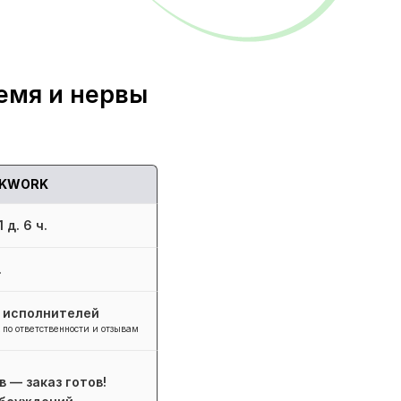
емя и нервы
KWORK
 д. 6 ч.
.
+ исполнителей
 по ответственности и отзывам
в — заказ готов!