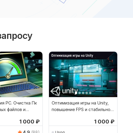
запросу
я PC. Очистка Пк
Оптимизация игры на Unity,
ных файлов и
повышение FPS и стабильном
 работы
работе
1 000
₽
1 000
₽
4.9
(88)
Usog