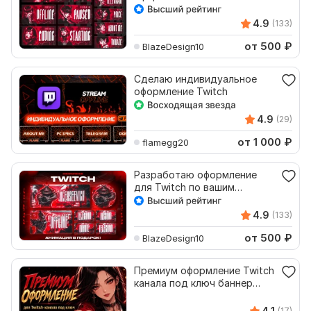
Анимация в подарок
4.9
(133)
от 500
₽
BlazeDesign10
Сделаю индивидуальное
оформление Twitch
4.9
(29)
от 1 000
₽
flamegg20
Разработаю оформление
для Twitch по вашим
пожеланиям. Недорого
4.9
(133)
от 500
₽
BlazeDesign10
Премиум оформление Twitch
канала под ключ баннер
оверлей панели аватар
4.1
(17)